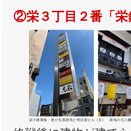
②栄３丁目２番「栄
栄小路看板・奥が丸善跡地と明治屋ビル（左） 路地の元八