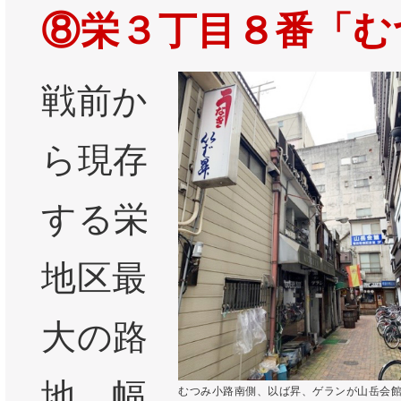
⑧栄３丁目８番「む
戦前か
ら現存
する栄
地区最
大の路
地。幅
むつみ小路南側、以ば昇、ゲランが山岳会