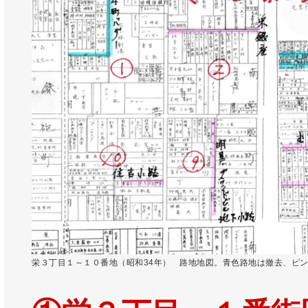
栄３丁目１～１０番地（昭和34年） 路地地図。青色路地は撤去、ピ