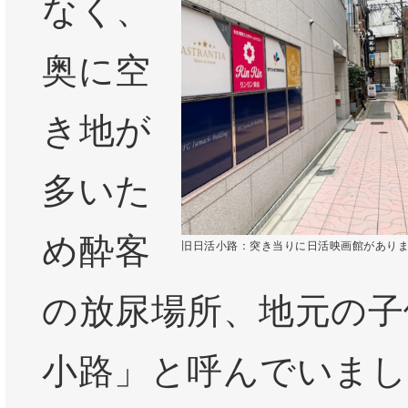
なく、
奥に空
き地が
多いた
め酔客
旧日活小路：突き当りに日活映画館があり
の放尿場所、地元の子
小路」と呼んでいまし