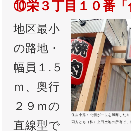
⑩栄３丁目１０番「
地区最小
の路地・
幅員１.５
ｍ、奥行
２９ｍの
住吉小路：北側が一世を風靡したキ
直線型で
両方とも（株）上田土地の所有で、