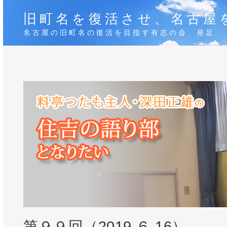
旧町名を復活させ、名古屋
名古屋の旧町名の復活を目指す有志の会 発足
第９９回（2019.６.16）