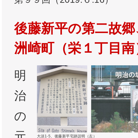
後藤新平の第二故郷
洲崎町（栄１丁目南
明
治
の
元
大須1-5、後藤新平宅跡説明（左）