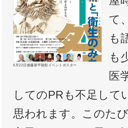
屋
て
も
も
6月22日後藤新平顕彰イベントポスター
医
してのPRも不足して
思われます。このたび