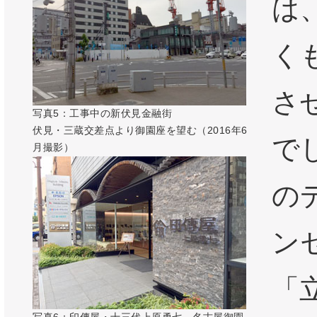
は
く
さ
写真5：工事中の新伏見金融街
伏見・三蔵交差点より御園座を望む（2016年6
で
月撮影）
の
ン
「