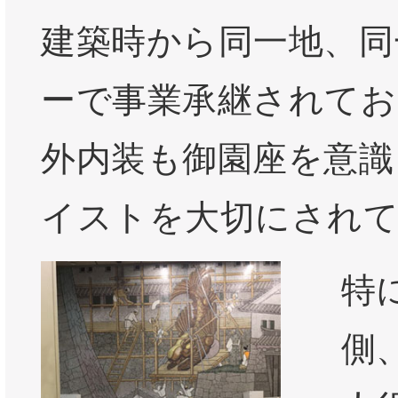
建築時から同一地、同
ーで事業承継されてお
外内装も御園座を意識
イストを大切にされ
特
側