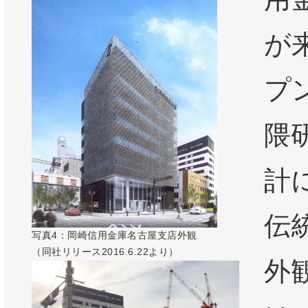
が
プ
隈
計
伝
写真4：岡崎信用金庫名古屋支店外観
（同社リリース2016.6.22より）
外