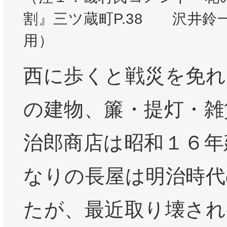
割』三ツ蔵町P.38 沢井鈴
用）
西に歩くと戦災を免れ
の建物、簾・提灯・雑
治郎商店は昭和１６年
なりの長屋は明治時代
たが、最近取り壊され