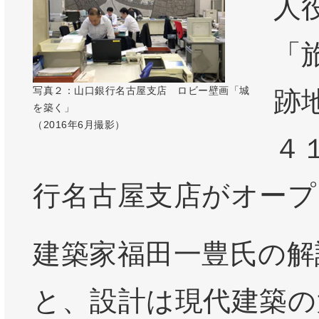
人
「
写真２：山口銀行名古屋支店 ロビー壁画「城
跡
を築く」
（2016年6月撮影）
４
行名古屋支店がオープ
建築家福田一豊氏の解
と、設計は現代建築の