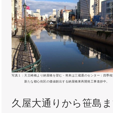
写真１：天王崎橋より納屋橋を望む・将来は三蔵通のセンター：四季桜
新たな都心街区の価値創出する納屋橋東再開発工事進捗中。
久屋大通りから笹島ま