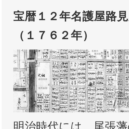
宝暦１２年名護屋路見
（１７６２年）
明治時代には、尾張藩