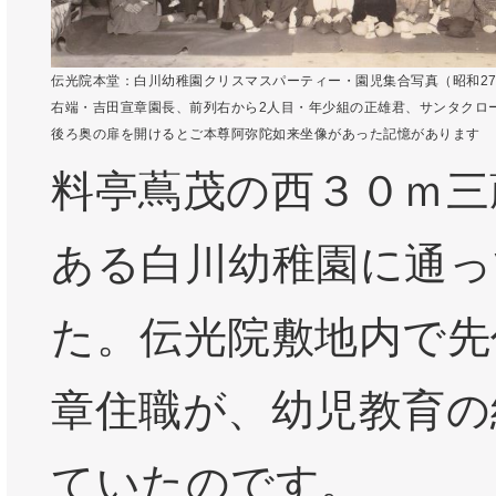
伝光院本堂：白川幼稚園クリスマスパーティー・園児集合写真（昭和27
右端・吉田宣章園長、前列右から2人目・年少組の正雄君、サンタクロ
後ろ奥の扉を開けるとご本尊阿弥陀如来坐像があった記憶があります
料亭蔦茂の西３０ｍ三
ある白川幼稚園に通っ
た。伝光院敷地内で先
章住職が、幼児教育の
ていたのです。