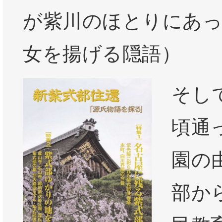
が紫川のほとりにあ
女を揚げる隠語）
そし
頃通
園の
部か