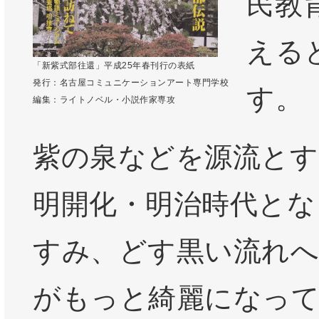
民教
える
「新紫式部往還」平成25年春刊行の表紙
発行：名古屋コミュニケーションアート専門学校
す。
編集：ライトノベル・小説作家専攻
紫の泉などを源流とす
明開化・明治時代とな
すみ、どす黒い流れへ
がもっと綺麗になっ