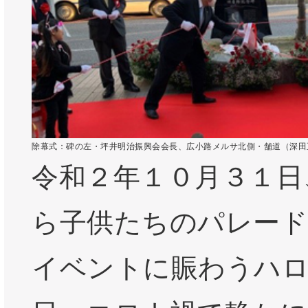
除幕式：碑の左・坪井明治振興会会長、広小路メルサ北側・舗道（深田
令和２年１０月３１日
ら子供たちのパレード
イベントに賑わうハ