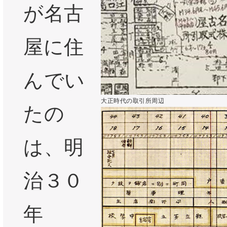
が名古
屋に住
んでい
大正時代の取引所周辺
たの
は、明
治３０
年