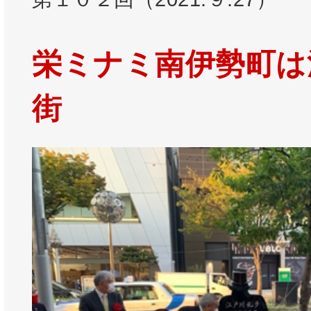
栄ミナミ南伊勢町は
街