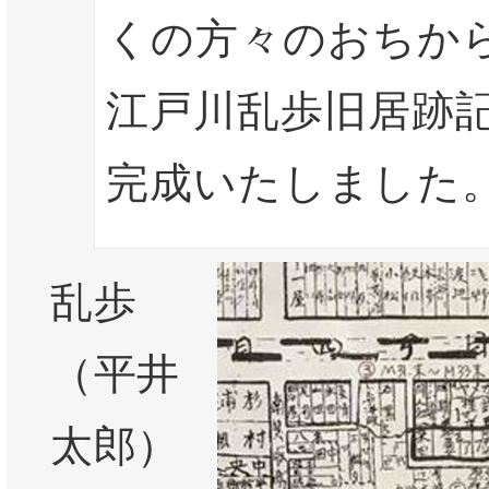
くの方々のおちか
江戸川乱歩旧居跡
完成いたしました
乱歩
（平井
太郎）