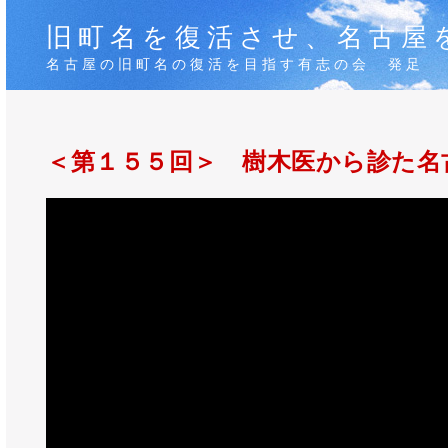
旧町名を復活させ、名古屋
名古屋の旧町名の復活を目指す有志の会 発足
＜第１５５回＞ 樹木医から診た名