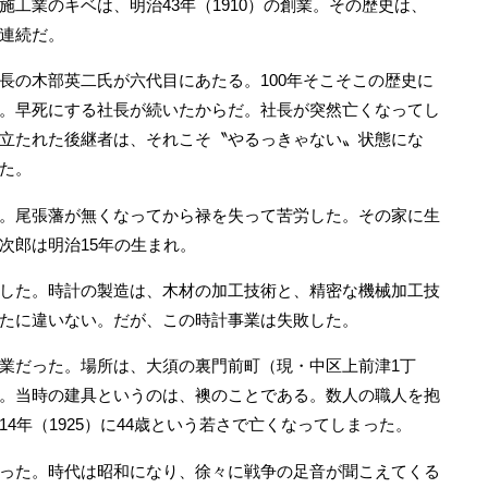
工業のキベは、明治43年（1910）の創業。その歴史は、
連続だ。
の木部英二氏が六代目にあたる。100年そこそこの歴史に
。早死にする社長が続いたからだ。社長が突然亡くなってし
立たれた後継者は、それこそ〝やるっきゃない〟状態にな
た。
。尾張藩が無くなってから禄を失って苦労した。その家に生
次郎は明治15年の生まれ。
した。時計の製造は、木材の加工技術と、精密な機械加工技
たに違いない。だが、この時計事業は失敗した。
業だった。場所は、大須の裏門前町（現・中区上前津1丁
。当時の建具というのは、襖のことである。数人の職人を抱
4年（1925）に44歳という若さで亡くなってしまった。
った。時代は昭和になり、徐々に戦争の足音が聞こえてくる