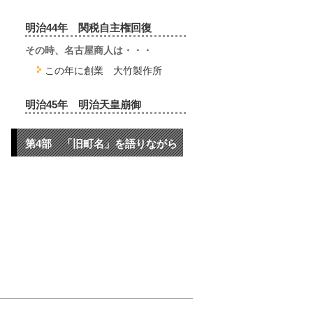
明治44年 関税自主権回復
その時、名古屋商人は・・・
この年に創業 大竹製作所
明治45年 明治天皇崩御
第4部 「旧町名」を語りながら