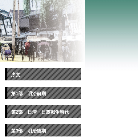
序文
第1部 明治前期
第2部 日清・日露戦争時代
第3部 明治後期