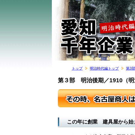
トップ
明治時代編トップ
第3
第３部 明治後期／1910（明
この年に創業 建具屋から始