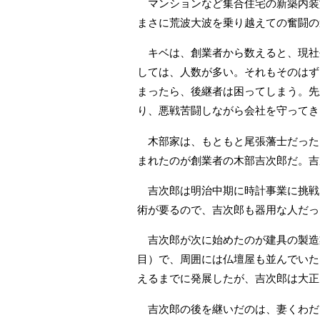
マンションなど集合住宅の新築内装施
まさに荒波大波を乗り越えての奮闘の
キベは、創業者から数えると、現社長
しては、人数が多い。それもそのはず
まったら、後継者は困ってしまう。先
り、悪戦苦闘しながら会社を守ってき
木部家は、もともと尾張藩士だった
まれたのが創業者の木部吉次郎だ。吉
吉次郎は明治中期に時計事業に挑戦
術が要るので、吉次郎も器用な人だっ
吉次郎が次に始めたのが建具の製造
目）で、周囲には仏壇屋も並んでいた
えるまでに発展したが、吉次郎は大正1
吉次郎の後を継いだのは、妻くわだ