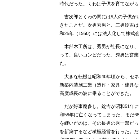
時代だった。くわは子供を育てながら
吉次郎とくわの間には9人の子供が
きたことだ。次男秀男と、三男錠吉は
和25年（1950）には法人化して株
木部木工所は、秀男が社長になり、錠
って、良いコンビだった。秀男は営業
た。
大きな転機は昭和40年頃から、ゼネ
新築内装施工業（造作・家具・建具な
高度成長の波に乗ることができた。
だが好事魔多し。錠吉が昭和51年に
和59年に亡くなってしまった。まだ6
を継いだのは、その長男の秀一郎だっ
を新築するなど積極経営を行った。だ