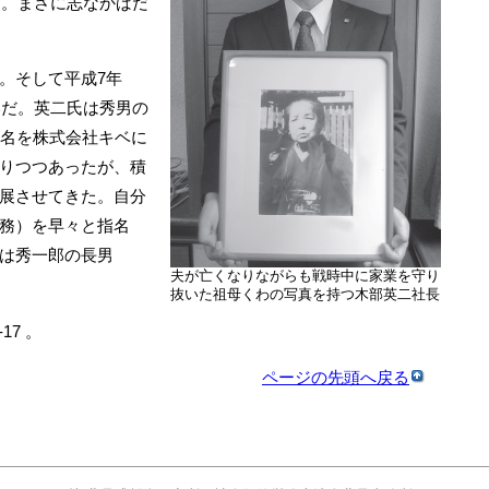
た。まさに志なかばだ
。そして平成7年
いだ。英二氏は秀男の
社名を株式会社キベに
りつつあったが、積
展させてきた。自分
務）を早々と指名
は秀一郎の長男
夫が亡くなりながらも戦時中に家業を守り
抜いた祖母くわの写真を持つ木部英二社長
7 。
ページの先頭へ戻る