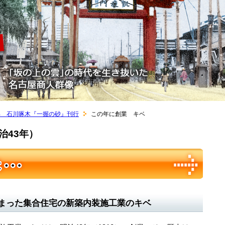
部 石川啄木『一握の砂』刊行
この年に創業 キベ
治43年）
まった集合住宅の新築内装施工業のキベ