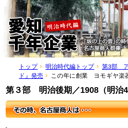
トップ
明治時代編トップ
第3部 
ド』発売
この年に創業 ヨモギヤ楽
第３部 明治後期／1908（明治4