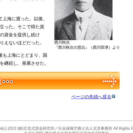
して上海に渡った。以後、
立った。そこで得た資
の資金を提供し続け
りえないほどだった。
西川秋次
『西川秋次の思出』（西川田津）より
た後も上海にとどまり、国
を継続し、発展させた。
ページの先頭へ戻る
ight(c) 2013 (株)北見式賃金研究所／社会保険労務士法人北見事務所 All Rights Re