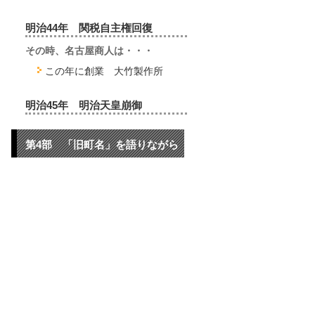
明治44年 関税自主権回復
その時、名古屋商人は・・・
この年に創業 大竹製作所
明治45年 明治天皇崩御
第4部 「旧町名」を語りながら