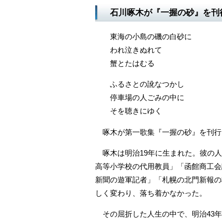
石川啄木が『一握の砂』を刊
東海の小島の磯の白砂に
われ泣きぬれて
蟹とたはむる
ふるさとの訛なつかし
停車場の人ごみの中に
そを聴きにゆく
啄木が第一歌集『一握の砂』を刊行し
啄木は明治19年に生まれた。彼の人
高等小学校の代用教員」「函館商工会
新聞の遊軍記者」「札幌の北門新報の
しく変わり、落ち着かなかった。
その屈折した人生の中で、明治43年