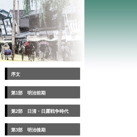
序文
第1部 明治前期
第2部 日清・日露戦争時代
第3部 明治後期