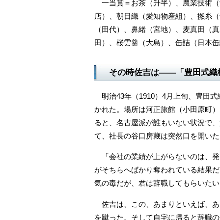
一当賞＝お茶（升半）、農業技術（
店）、朝日織（愛知物産組）、撚糸（
（田代）、鼻緒（宮地）、麦真田（真
田）、桜雲羹（大島）、缶詰（日本缶
その時佐吉は――「豊田式織
明治43年（1910）4月上旬、豊田
かれた。場所は河正旅館（小田原町）
ると、名古屋派が誰もいない状況で、
て、社長の谷口房藏は突然口を開いた
「会社の業績が上がらないのは、発
がそちらへばかり奪われている結果だ
気の毒だが、君は辞職してもらいたい
佐吉は、この、あまりといえば、あ
を蹴った。そして自宅に帰ると辞職の