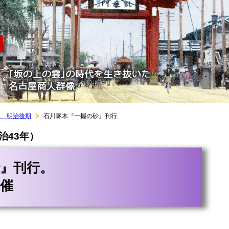
部 明治後期
石川啄木『一握の砂』刊行
治43年）
』刊行。
催