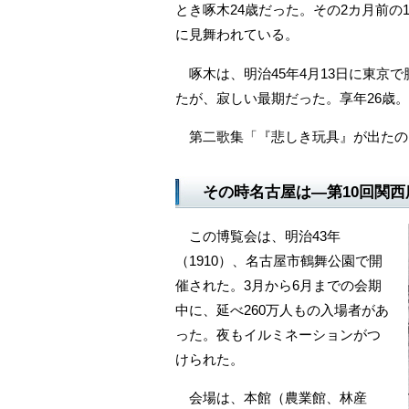
とき啄木24歳だった。その2カ月前
に見舞われている。
啄木は、明治45年4月13日に東京
たが、寂しい最期だった。享年26歳。
第二歌集「『悲しき玩具』が出たの
その時名古屋は―第10回関
この博覧会は、明治43年
（1910）、名古屋市鶴舞公園で開
催された。3月から6月までの会期
中に、延べ260万人もの入場者があ
った。夜もイルミネーションがつ
けられた。
会場は、本館（農業館、林産