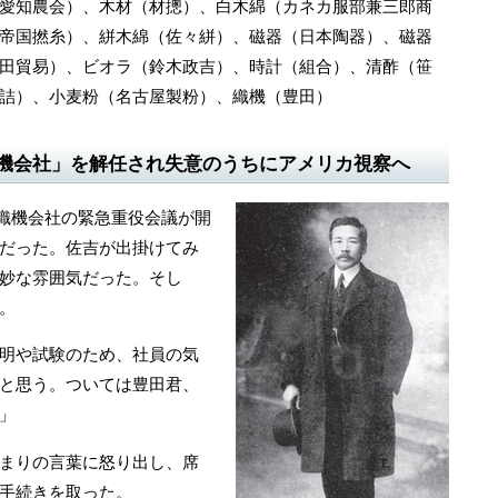
愛知農会）、木材（材摠）、白木綿（カネカ服部兼三郎商
帝国撚糸）、絣木綿（佐々絣）、磁器（日本陶器）、磁器
田貿易）、ビオラ（鈴木政吉）、時計（組合）、清酢（笹
詰）、小麦粉（名古屋製粉）、織機（豊田）
機会社」を解任され失意のうちにアメリカ視察へ
式織機会社の緊急重役会議が開
だった。佐吉が出掛けてみ
妙な雰囲気だった。そし
。
明や試験のため、社員の気
と思う。ついては豊田君、
」
まりの言葉に怒り出し、席
手続きを取った。