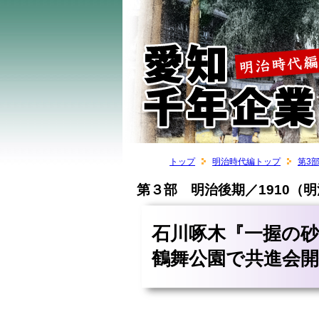
トップ
明治時代編トップ
第3
第３部 明治後期／1910（明
石川啄木『一握の砂
鶴舞公園で共進会開