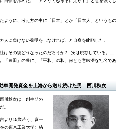
に自信を深めた。「アメリカ恐るるに足らず」と意を強くし
たように、考え方の中に「日本」とか「日本人」というもの
カ人に負けない発明をしなければ、と自身を叱咤した。
社はその後どうなったのだろうか? 実は現存している。工
。「豊田」の豊に、「平和」の和、何とも意味深な社名であ
動車開発資金を上海から送り続けた男 西川秋次
西川秋次は、創生期の
だ。
より15歳若く、喜一
現在の東京工業大学）紡