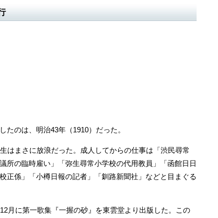
行
たのは、明治43年（1910）だった。
生はまさに放浪だった。成人してからの仕事は「渋民尋常
議所の臨時雇い」「弥生尋常小学校の代用教員」「函館日日
校正係」「小樽日報の記者」「釧路新聞社」などと目まぐる
12月に第一歌集『一握の砂』を東雲堂より出版した。この