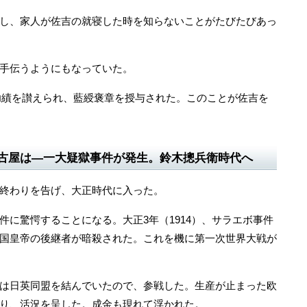
し、家人が佐吉の就寝した時を知らないことがたびたびあっ
手伝うようにもなっていた。
の功績を讃えられ、藍綬褒章を授与された。このことが佐吉を
古屋は―一大疑獄事件が発生。鈴木摠兵衛時代へ
終わりを告げ、大正時代に入った。
に驚愕することになる。大正3年（1914）、サラエボ事件
国皇帝の後継者が暗殺された。これを機に第一次世界大戦が
は日英同盟を結んでいたので、参戦した。生産が止まった欧
り、活況を呈した。成金も現れて浮かれた。