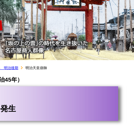
部 明治後期
明治天皇崩御
治45年）
件発生