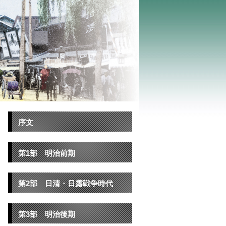
序文
第1部 明治前期
第2部 日清・日露戦争時代
第3部 明治後期