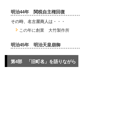
明治44年 関税自主権回復
その時、名古屋商人は・・・
この年に創業 大竹製作所
明治45年 明治天皇崩御
第4部 「旧町名」を語りながら