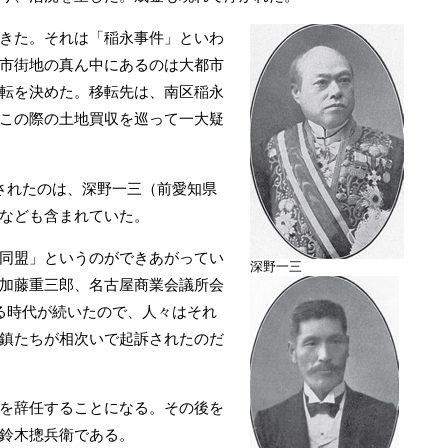
きた。それは「稲永事件」といわ
市街地の真ん中にあるのは大都市
転を決めた。移転先は、南区稲永
この際の土地買収を巡って一大疑
されたのは、深野一三（前愛知県
なども含まれていた。
同盟」というのができあがってい
深野一三
加藤重三郎、名古屋商業会議所会
る時代が続いたので、人々はそれ
鎮たちが相次いで起訴されたのだ
を辞任することになる。その後を
鈴木摠兵衛である。