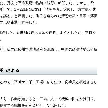
た。孫文は革命政府の臨時大統領に就任した。しかし、欧
受けて、1月22日に孫文は「清朝皇帝が退位し、袁世凱が共
を譲る」と声明した。退位を迫られた清朝最期の皇帝・溥儀
孫文は約束通り辞任した。
就任した。袁世凱は自ら皇帝を自称しようとしたが、支持を
。
り、孫文は広州で護法政府を組織し、中国の政治情勢は分断
授与される
とめて武平町から栄生工場に移り住み、従業員と寝起きをし
入り、作業が始まると、工場に入って機械の間をかけ回り、
稼働する織機を研究資料として活用した。