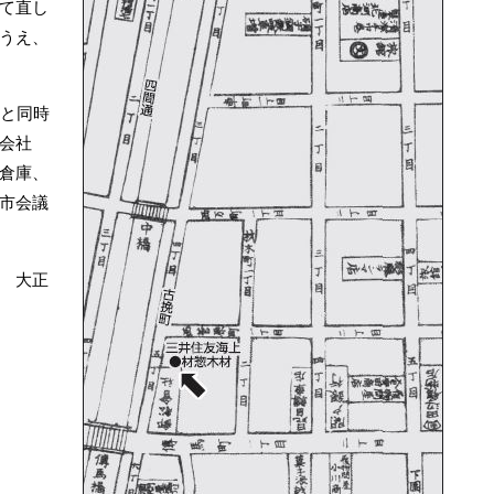
て直し
うえ、
と同時
会社
倉庫、
市会議
 大正