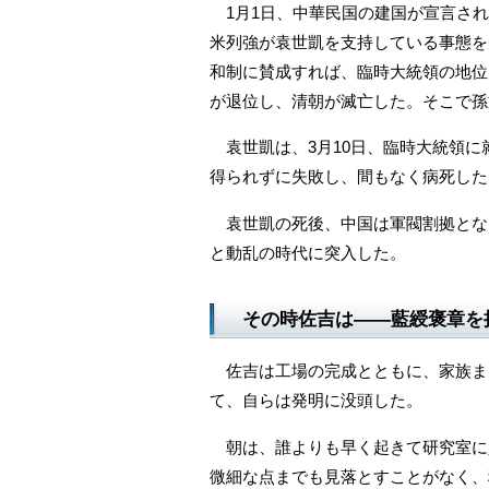
1月1日、中華民国の建国が宣言され
米列強が袁世凱を支持している事態を
和制に賛成すれば、臨時大統領の地位
が退位し、清朝が滅亡した。そこで
袁世凱は、3月10日、臨時大統領に
得られずに失敗し、間もなく病死した
袁世凱の死後、中国は軍閥割拠とな
と動乱の時代に突入した。
その時佐吉は――藍綬褒章を
佐吉は工場の完成とともに、家族ま
て、自らは発明に没頭した。
朝は、誰よりも早く起きて研究室に
微細な点までも見落とすことがなく、