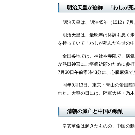
明治天皇が崩御 「わしが死
明治天皇は、明治45年（1912）7月
明治天皇は、最晩年は体調も悪く歩
を持っていて「わしが死んだら世の中
全国各地では、神社や寺院で、病気祈
が熱田神宮にご平癒祈願のために参拝
7月30日午前零時43分に、心臓麻痺
同年9月13日、東京・青山の帝国陸
れた。大喪の日には、陸軍大将・乃木
清朝の滅亡と中国の動乱
辛亥革命は起きたものの、中国の動