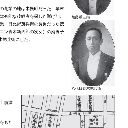
の創業の地は木挽町だった。幕末
は有能な後継者を探した挙げ句、
加藤重三郎
業・日比野茂兵衛の長男だった茂
エン青木新四郎の次女）の婿養子
鈴木摠兵衛にした。
八代目鈴木摠兵衛
上前津
をもた