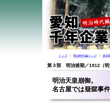
トップ
明治時代編トップ
第3
第３部 明治後期／1912（明
明治天皇崩御。
名古屋では疑獄事