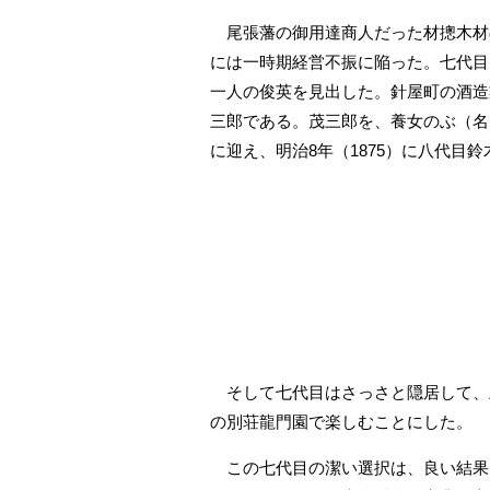
尾張藩の御用達商人だった材摠木材
には一時期経営不振に陥った。七代目
一人の俊英を見出した。針屋町の酒造
三郎である。茂三郎を、養女のぶ（名
に迎え、明治8年（1875）に八代目
そして七代目はさっさと隠居して、
の別荘龍門園で楽しむことにした。
この七代目の潔い選択は、良い結果