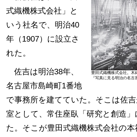
式織機株式会社」と
いう社名で、明治40
年（1907）に設立さ
れた。
佐吉は明治38年、
豊田式織機株式会社。木
『写真に見る明治の名古
名古屋市島崎町1番地
で事務所を建てていた。そこは佐吉
室として、常住座臥「研究と創造」
た。そこが豊田式織機株式会社の本