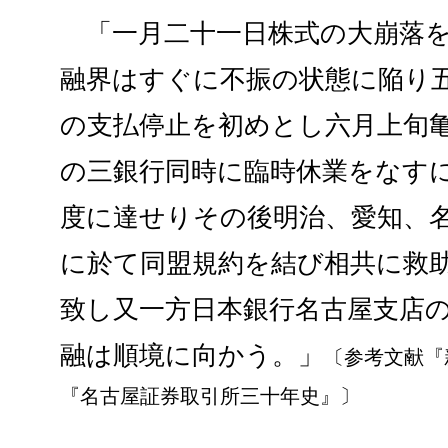
「一月二十一日株式の大崩落を
融界はすぐに不振の状態に陥り
の支払停止を初めとし六月上旬
の三銀行同時に臨時休業をなす
度に達せりその後明治、愛知、
に於て同盟規約を結び相共に救
致し又一方日本銀行名古屋支店
融は順境に向かう。」
〔参考文献『
『名古屋証券取引所三十年史』〕