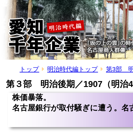
トップ
明治時代編トップ
第3部 
第３部 明治後期／1907（明治4
株価暴落。
名古屋銀行が取付騒ぎに遭う。名