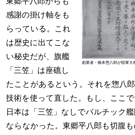
東郷平八郎からも
感謝の掛け軸をも
らっている。これ
は歴史に出てこな
い秘史だが、旗艦
創業者・橋本惣八郎が陸軍大
「三笠」は座礁し
たことがあるという。それを惣八郎
技術を使って直した。もし、ここで
日本は「三笠」なしでバルチック艦
ならなかった。東郷平八郎も切腹も