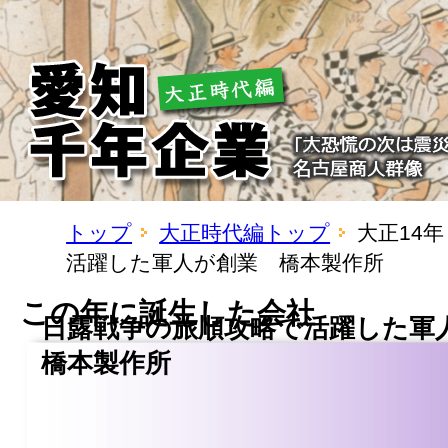
トップ
大正時代編トップ
大正14
活躍した軍人が創業 橋本製作所
この年に誕生した会社
日露戦争の旅順攻略で活躍した
橋本製作所