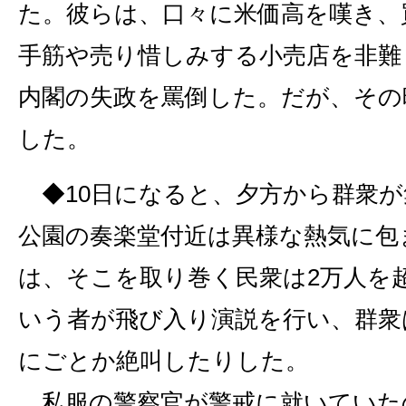
た。彼らは、口々に米価高を嘆き、
手筋や売り惜しみする小売店を非難
内閣の失政を罵倒した。だが、その
した。
◆10日になると、夕方から群衆が
公園の奏楽堂付近は異様な熱気に包
は、そこを取り巻く民衆は2万人を
いう者が飛び入り演説を行い、群衆
にごとか絶叫したりした。
私服の警察官が警戒に就いていたの