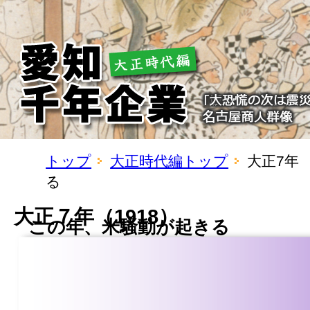
トップ
大正時代編トップ
大正7年
る
大正７年（1918）
この年、米騒動が起きる