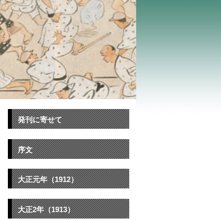
発刊に寄せて
序文
大正元年（1912）
大正2年（1913）