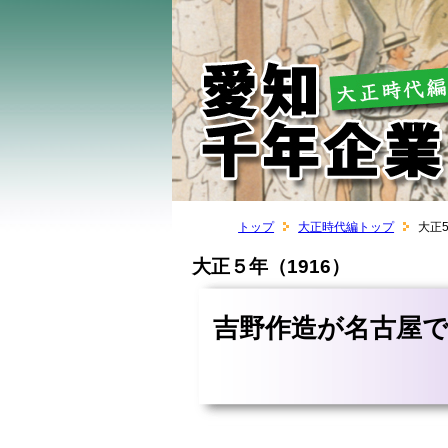
トップ
大正時代編トップ
大正
大正５年（1916）
吉野作造が名古屋