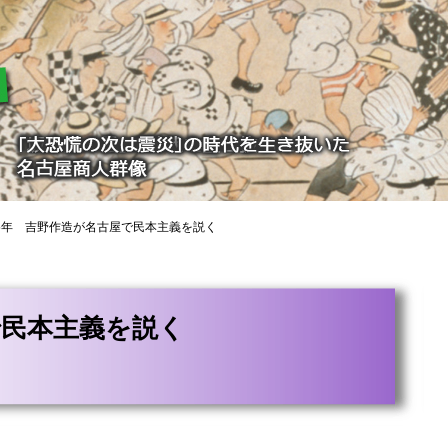
5年 吉野作造が名古屋で民本主義を説く
で民本主義を説く