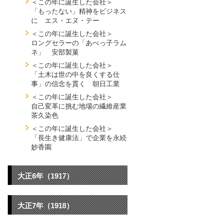
＜この年に誕生した会社＞
「もったない」精神をビジネス
に エス・エヌ・テー
＜この年に誕生した会社＞
ロングセラーの「あべっ子ラム
ネ」 安部製菓
＜この年に誕生した会社＞
「土木は世の中を良くする仕
事」の信念を貫く 朝日工業
＜この年に誕生した会社＞
自己変革に挑む地場の繊維産業
茶久染色
＜この年に誕生した会社＞
「長生き健康法」で企業を永続
妙香園
大正6年（1917）
大正7年（1918）