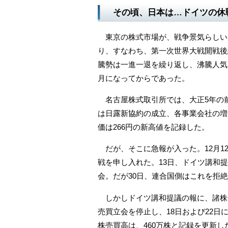
その頃、日本は…ドイツの休
東京の株式市場が、戦争景気らしい騰
り、すなわち、第一次世界大戦開戦後
騰勢は一進一退を繰り返し、沸騰人気
月になってからであった。
名古屋株式取引所では、大正5年の
は日露新協約の成立、各事業会社の増
価は266円の新高値を記録した。
だが、そこに急報が入った。12月1
戦を申し入れた。13日、ドイツ講和
会。だが30日、連合国側はこれを拒
しかしドイツ講和提議の報に、諸株一
売買立会を停止し、18日および22
株売買高は、460万株と記録を更新し