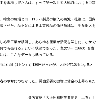
本を蓄積し得たのは、すべて第一次世界大戦時における巨額
。輸出の急増とヨーロッパ製品の輸入の急減・杜絶は、国内
騰させた。品不足による工業製品の価格急騰は、生産拡大を
じめ重工業が勃興し、あらゆる産業が活況を呈した。なかで
何でも売れる」という状況であった。寛文9年（1669）名古
には、こんなデータも載っている。
月に丸鋼（1トン）が136円だったが、大正6年10月になると
者の争奪につながった。労働需要の激増は賃金の上昇をもた
〔参考文献『大正昭和財界変動史 上巻』〕