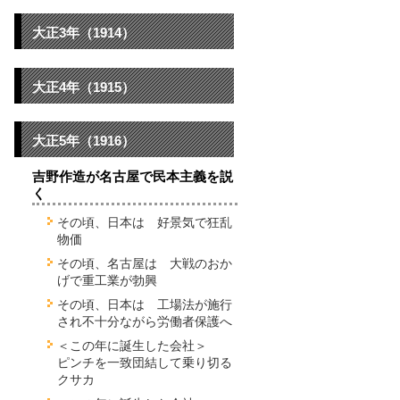
大正3年（1914）
大正4年（1915）
大正5年（1916）
吉野作造が名古屋で民本主義を説
く
その頃、日本は 好景気で狂乱
物価
その頃、名古屋は 大戦のおか
げで重工業が勃興
その頃、日本は 工場法が施行
され不十分ながら労働者保護へ
＜この年に誕生した会社＞
ピンチを一致団結して乗り切る
クサカ