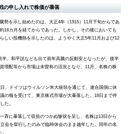
戦の申し入れで株価が暴落
勢を示し始めたのは、大正4年（1915）11月下旬からであ
約16カ月を経てからであった。しかし、その後においても
らしい投機熱を示したのは、ようやく大正5年11月および12
前半、和平説なども出て前年高騰の反動安となったが、後半
資増配等から市場は未曽有の活況となり、11月、名株の株
2日、ドイツはウィルソン米大統領を通じて、連合国側に休
提議の報を受けて、東京株式市場が大暴落した。18日まで停
絶した。
斉に暴落して収拾のつかぬ惨状を呈し、名株は13日から
日に立会を挙行したのみで臨時休会のまま越年した。同年の名
た。