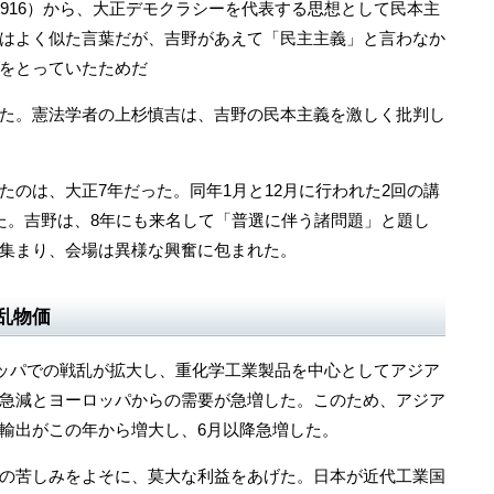
916）から、大正デモクラシーを代表する思想として民本主
はよく似た言葉だが、吉野があえて「民主主義」と言わなか
をとっていたためだ
た。憲法学者の上杉慎吉は、吉野の民本主義を激しく批判し
のは、大正7年だった。同年1月と12月に行われた2回の講
た。吉野は、8年にも来名して「普選に伴う諸問題」と題し
集まり、会場は異様な興奮に包まれた。
乱物価
ロッパでの戦乱が拡大し、重化学工業製品を中心としてアジア
急減とヨーロッパからの需要が急増した。このため、アジア
輸出がこの年から増大し、6月以降急増した。
の苦しみをよそに、莫大な利益をあげた。日本が近代工業国