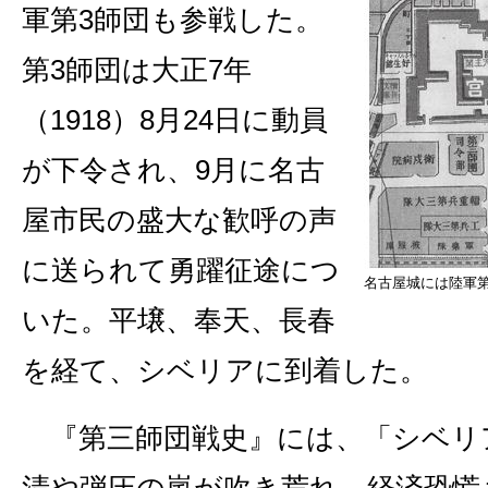
軍第3師団も参戦した。
第3師団は大正7年
（1918）8月24日に動員
が下令され、9月に名古
屋市民の盛大な歓呼の声
に送られて勇躍征途につ
名古屋城には陸軍
いた。平壌、奉天、長春
を経て、シベリアに到着した。
『第三師団戦史』には、「シベリ
清や弾圧の嵐が吹き荒れ、経済恐慌