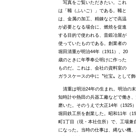
写真をご覧いただきたい。これ
は「鞴（ふいご）」である。鞴と
は、金属の加工、精錬などで高温
が必要となる場合に、燃焼を促進
する目的で使われる、昔鍛冶屋が
使っていたものである。創業者の
堀田清重が明治44年（1911）、20
歳のときに年季奉公明けに作った
ものだ。これは、会社の資料室の
ガラスケースの中に〝社宝〟として飾
清重は明治24年の生まれ。明治の末
知時計や熱田の兵器工廠などで働き、
磨いた。そのうえで大正14年（1925
堀田鉄工所を創業した。昭和11年（1
町1丁目（現・本社住所）で、工場兼
になった。当時の仕事は、縄ない機、