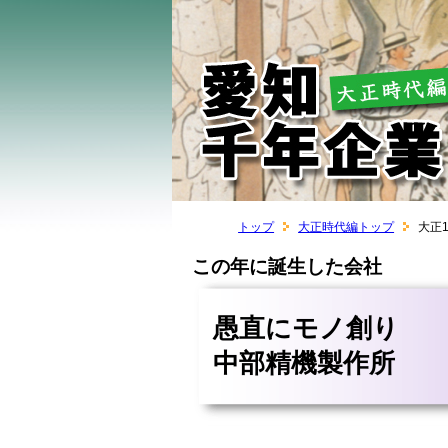
トップ
大正時代編トップ
大正
この年に誕生した会社
愚直にモノ創り
中部精機製作所