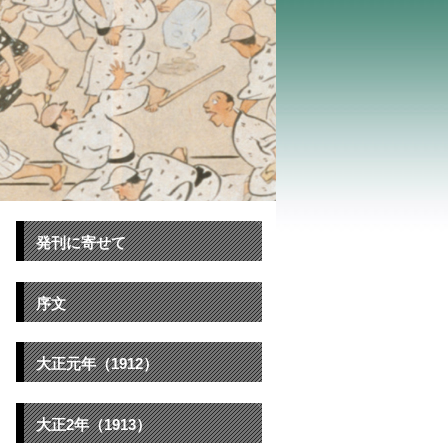
発刊に寄せて
序文
大正元年（1912）
大正2年（1913）