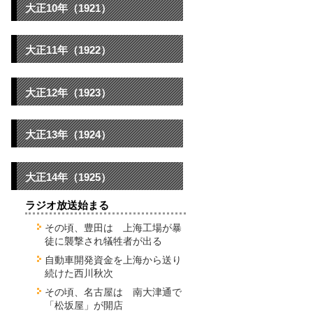
大正10年（1921）
大正11年（1922）
大正12年（1923）
大正13年（1924）
大正14年（1925）
ラジオ放送始まる
その頃、豊田は 上海工場が暴
徒に襲撃され犠牲者が出る
自動車開発資金を上海から送り
続けた西川秋次
その頃、名古屋は 南大津通で
「松坂屋」が開店