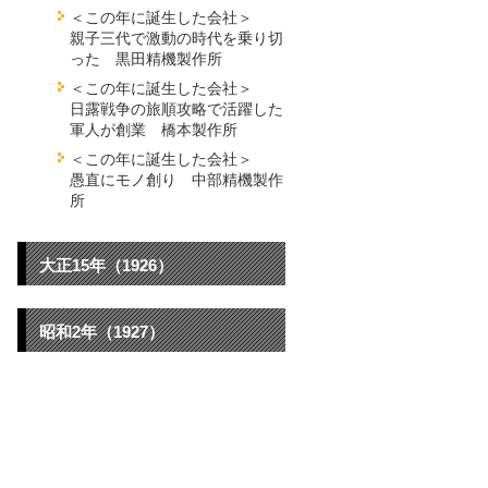
＜この年に誕生した会社＞
親子三代で激動の時代を乗り切
った 黒田精機製作所
＜この年に誕生した会社＞
日露戦争の旅順攻略で活躍した
軍人が創業 橋本製作所
＜この年に誕生した会社＞
愚直にモノ創り 中部精機製作
所
大正15年（1926）
昭和2年（1927）