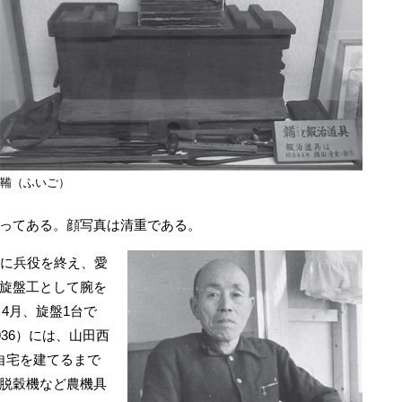
鞴（ふいご）
ってある。顔写真は清重である。
に兵役を終え、愛
旋盤工として腕を
）4月、旋盤1台で
936）には、山田西
自宅を建てるまで
脱穀機など農機具