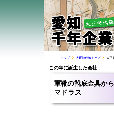
トップ
大正時代編トップ
大正
この年に誕生した会社
軍靴の靴底金具か
マドラス