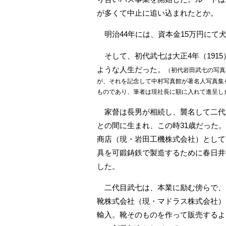
が多くて中止に追い込まれたとか。
明治44年には、資本金15万円にて
そして、初代武七は大正4年（191
ような人生だった。
（初代岩田武七の写真
が、それを記念して中村写真館が著名人写真集
ものであり、筆者は現社長に額に入れて進呈し
家督は長男が相続し、襲名して二代目
との間に生まれ、この時31歳だった
商店（現・岩田工機株式会社）として
具を可鍛鋳鉄で製造するために春日井
した。
二代目武七は、本業に励む傍らで、
靴株式会社（現・マドラス株式会社）
輸入。靴そのものを作って販売するよ