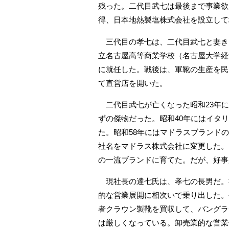
残った。二代目武七は最後まで事業欲
得、日本地熱製塩株式会社を設立して
三代目の孝七は、二代目武七と妻きた
立名古屋高等商業学校（名古屋大学経
に就任した。戦後は、軍靴の生産を民
て直営店を開いた。
二代目武七が亡くなった昭和23年に
ずの傑物だった。昭和40年にはイタ
た。昭和58年にはマドラスブランド
社名をマドラス株式会社に変更した。
の一流ブランドに育てた。だが、好事
現社長の達七氏は、孝七の長男だ。社
的な営業展開に相次いで乗り出した。
者クラウン製靴を買収して、バングラ
は厳しくなっている。卸売業的な営業