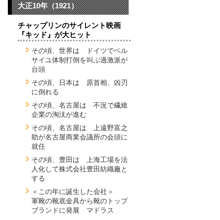
大正10年（1921）
チャップリンのサイレント映画
『キッド』が大ヒット
その頃、世界は ドイツでベル
サイユ体制打倒を叫ぶ過激派が
台頭
その頃、日本は 原首相、凶刃
に倒れる
その頃、名古屋は 不況で繊維
企業の淘汰が進む
その頃、名古屋は 上遠野富之
助が名古屋商業会議所の会頭に
就任
その頃、豊田は 上海工場を法
人化して株式会社豊田紡織廠と
する
＜この年に誕生した会社＞
軍靴の靴底金具から靴のトップ
ブランドに発展 マドラス