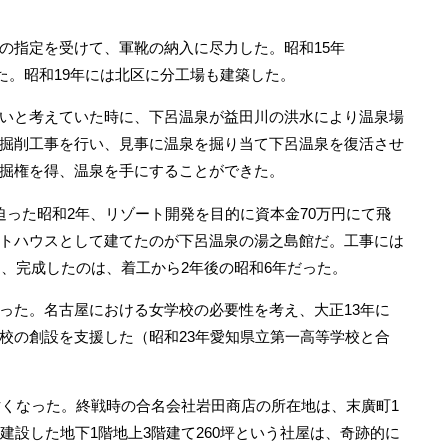
指定を受けて、軍靴の納入に尽力した。昭和15年
した。昭和19年には北区に分工場も建築した。
いと考えていた時に、下呂温泉が益田川の洪水により温泉場
掘削工事を行い、見事に温泉を掘り当て下呂温泉を復活させ
掘権を得、温泉を手にすることができた。
った昭和2年、リゾート開発を目的に資本金70万円にて飛
トハウスとして建てたのが下呂温泉の湯之島館だ。工事には
し、完成したのは、着工から2年後の昭和6年だった。
た。名古屋における女学校の必要性を考え、大正13年に
校の創設を支援した（昭和23年愛知県立第一高等学校と合
亡くなった。終戦時の合名会社岩田商店の所在地は、末廣町1
建設した地下1階地上3階建て260坪という社屋は、奇跡的に