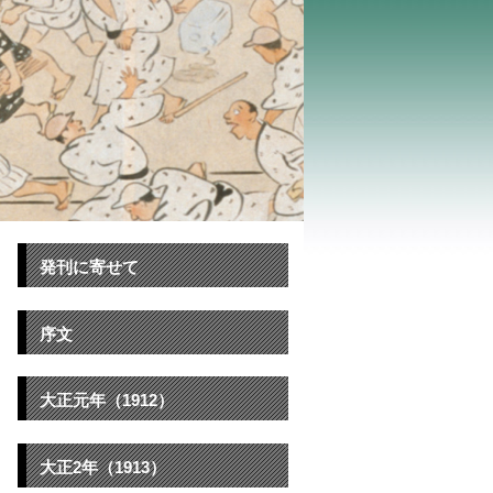
発刊に寄せて
序文
大正元年（1912）
大正2年（1913）