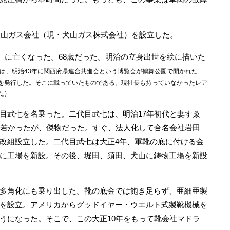
犬山ガス会社（現・犬山ガス株式会社）を設立した。
5）に亡くなった。68歳だった。明治の立身出世を絵に描いた
は、明治43年に関西府県連合共進会という博覧会が鶴舞公園で開かれた
を発行した。そこに載っていたものである。現社長も持っていなかったレア
た）
武七を名乗った。二代目武七は、明治17年初代と妻すゑ
。若かったが、傑物だった。すぐ、法人化して合名会社岩田
改組設立した。二代目武七は大正4年、軍靴の底に付ける金
に工場を新設。その後、堀田、須田、犬山に鋳物工場を新設
多角化にも乗り出した。靴の底金では飽き足らず、亜細亜製
を設立。アメリカからグッドイヤー・ウエルト式製靴機械を
うになった。そこで、この大正10年をもって靴会社マドラ