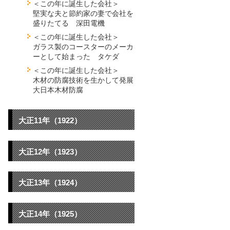
＜この年に誕生した会社＞
堅実な夫と節約家の妻で会社を
盛りたてる 深田電機
＜この年に誕生した会社＞
ガラス製のコースターのメーカ
ーとして始まった タケダ
＜この年に誕生した会社＞
木材の防腐技術を生かして発展
大日本木材防腐
大正11年（1922）
大正12年（1923）
大正13年（1924）
大正14年（1925）