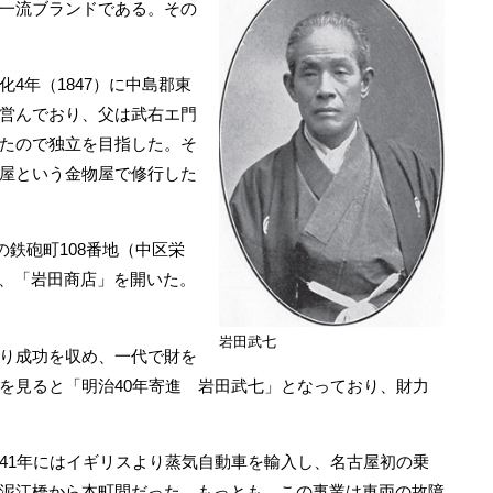
一流ブランドである。その
4年（1847）に中島郡東
営んでおり、父は武右エ門
たので独立を目指した。そ
屋という金物屋で修行した
の鉄砲町108番地（中区栄
に、「岩田商店」を開いた。
岩田武七
り成功を収め、一代で財を
を見ると「明治40年寄進 岩田武七」となっており、財力
1年にはイギリスより蒸気自動車を輸入し、名古屋初の乗
泥江橋から本町間だった。もっとも、この事業は車両の故障