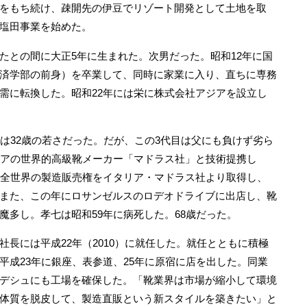
をもち続け、疎開先の伊豆でリゾート開発として土地を取
塩田事業を始めた。
との間に大正5年に生まれた。次男だった。昭和12年に国
済学部の前身）を卒業して、同時に家業に入り、直ちに専務
需に転換した。昭和22年には栄に株式会社アジアを設立し
は32歳の若さだった。だが、この3代目は父にも負けず劣ら
リアの世界的高級靴メーカー「マドラス社」と技術提携し
の全世界の製造販売権をイタリア・マドラス社より取得し、
また、この年にロサンゼルスのロデオドライブに出店し、靴
魔多し。孝七は昭和59年に病死した。68歳だった。
長には平成22年（2010）に就任した。就任とともに積極
平成23年に銀座、表参道、25年に原宿に店を出した。同業
デシュにも工場を確保した。「靴業界は市場が縮小して環境
体質を脱皮して、製造直販という新スタイルを築きたい」と