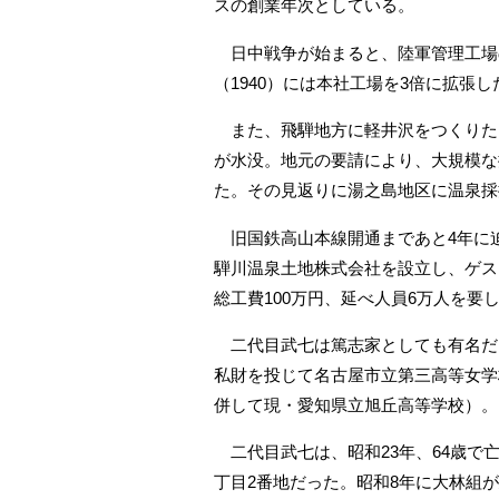
スの創業年次としている。
日中戦争が始まると、陸軍管理工場の
（1940）には本社工場を3倍に拡張
また、飛騨地方に軽井沢をつくりた
が水没。地元の要請により、大規模な
た。その見返りに湯之島地区に温泉採
旧国鉄高山本線開通まであと4年に迫
騨川温泉土地株式会社を設立し、ゲス
総工費100万円、延べ人員6万人を要
二代目武七は篤志家としても有名だっ
私財を投じて名古屋市立第三高等女学
併して現・愛知県立旭丘高等学校）。
二代目武七は、昭和23年、64歳で
丁目2番地だった。昭和8年に大林組が