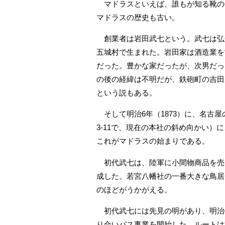
マドラスといえば、誰もが知る靴の
マドラスの歴史も古い。
創業者は岩田武七という。武七は弘化
五城村で生まれた。岩田家は酒造業を
だった。豊かな家だったが、次男だっ
の後の経緯は不明だが、鉄砲町の吉田
という説もある。
そして明治6年（1873）に、名古屋
3‐11で、現在の本社の斜め向かい）
これがマドラスの始まりである。
初代武七は、陸軍に小間物商品を売
成した。若宮八幡社の一番大きな鳥居
のほどがうかがえる。
初代武七には先見の明があり、明治4
り合いバス事業を開始した。ルートは