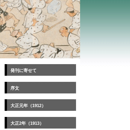
発刊に寄せて
序文
大正元年（1912）
大正2年（1913）