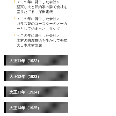
＜この年に誕生した会社＞
堅実な夫と節約家の妻で会社を
盛りたてる 深田電機
＜この年に誕生した会社＞
ガラス製のコースターのメーカ
ーとして始まった タケダ
＜この年に誕生した会社＞
木材の防腐技術を生かして発展
大日本木材防腐
大正11年（1922）
大正12年（1923）
大正13年（1924）
大正14年（1925）