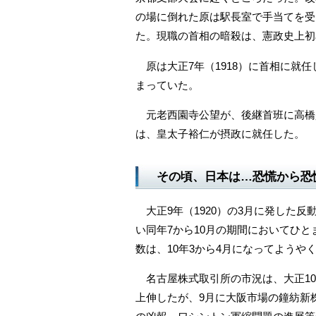
の場に倒れた原は駅長室で手当てを受
た。現職の首相の暗殺は、憲政史上初
原は大正7年（1918）に首相に就
まっていた。
元老西園寺公望が、後継首班に高橋是
は、皇太子裕仁が摂政に就任した。
その頃、日本は…恐慌から恐
大正9年（1920）の3月に発した
い同年7から10月の期間においてひ
数は、10年3から4月になってようや
名古屋株式取引所の市況は、大正10
上伸したが、9月に大阪市場の鐘紡新