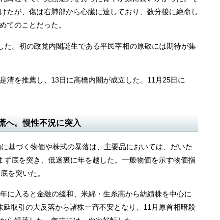
けたが、傷は右肺部から心臓に達しており、数分後に絶命し
めてのことだった。
任した。初の政党内閣誕生である平民宰相の原敬には期待が集
清を推薦し、13日に高橋内閣が成立した。11月25日に
慌へ。慢性不況に突入
反動に基づく物価や株式の暴落は、主要品においては、だいた
とまず底を突き、低迷裏に年を越した。一般物価を示す物価指
く底を突いた。
年に入ると金融の緩和、米綿・生糸高から紡績株を中心に
株延取引の大反落から諸株一斉不安となり、11月原首相暗殺