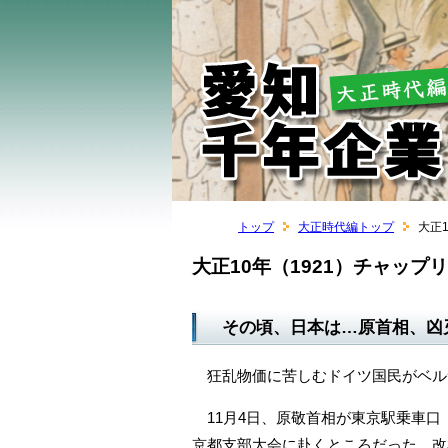
トップ
大正時代編トップ
大正
大正10年（1921）チャッ
その頃、日本は…原首相、凶
狂乱物価に苦しむドイツ国民がベル
11月4日、原敬首相が東京駅乗車口
京都支部大会に赴くところだった。改