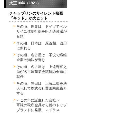
大正10年（1921）
チャップリンのサイレント映画
『キッド』が大ヒット
その頃、世界は ドイツでベル
サイユ体制打倒を叫ぶ過激派が
台頭
その頃、日本は 原首相、凶刃
に倒れる
その頃、名古屋は 不況で繊維
企業の淘汰が進む
その頃、名古屋は 上遠野富之
助が名古屋商業会議所の会頭に
就任
その頃、豊田は 上海工場を法
人化して株式会社豊田紡織廠と
する
＜この年に誕生した会社＞
軍靴の靴底金具から靴のトップ
ブランドに発展 マドラス