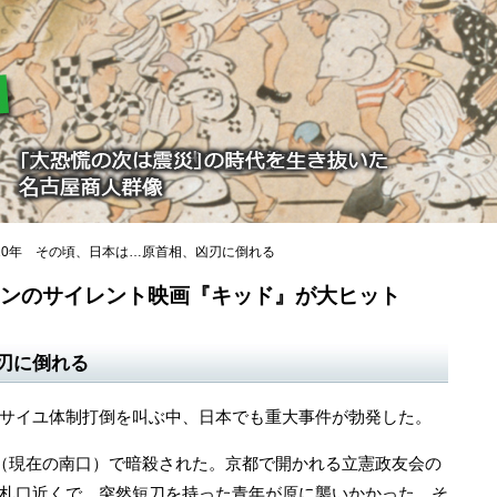
10年 その頃、日本は…原首相、凶刃に倒れる
プリンのサイレント映画『キッド』が大ヒット
刃に倒れる
サイユ体制打倒を叫ぶ中、日本でも重大事件が勃発した。
（現在の南口）で暗殺された。京都で開かれる立憲政友会の
札口近くで、突然短刀を持った青年が原に襲いかかった。そ