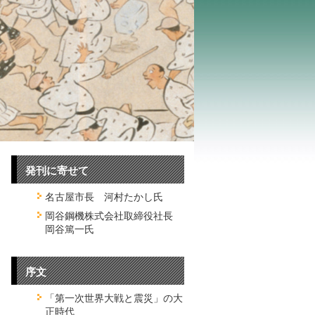
発刊に寄せて
名古屋市長 河村たかし氏
岡谷鋼機株式会社取締役社長
岡谷篤一氏
序文
「第一次世界大戦と震災」の大
正時代