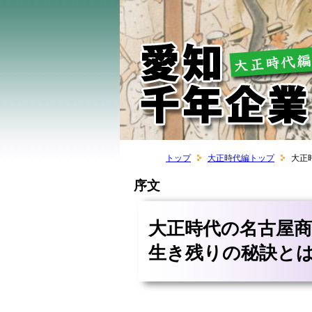
トップ
大正時代編トップ
大正
序文
大正時代の名古屋
生き残りの秘訣と