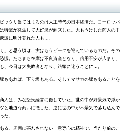
ピッタリ当てはまるのは大正時代の日本経済だ。ヨーロッパ
は特需が発生して大好況が到来した。大もうけした商人の中
豪遊に明け暮れた人も…。
く」と思う頃は、実はもうピークを迎えているものだ。その
恐慌。たちまち在庫は不良資産となり、信用不安が広まり、
も、今日は大失敗者となり、路頭に迷うことに…。
坂もあれば、下り坂もある。そしてマサカの坂もあることを
商人は、みな堅実経営に徹していた。世の中が好景気で浮か
ツと地道な商いに徹した。逆に世の中が不景気で落ち込んで
った。
ある。周囲に惑わされない一意専心の精神で、当たり前のこ