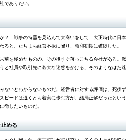
社でありたい。
か？ 戦争の特需を見込んで大商いをして、大正時代に日本
わると、たちまち経営不振に陥り、昭和初期に破綻した。
栄華を極めたものの、その後すぐ落っこちる会社がある。派
うと社員や取引先に甚大な迷惑をかける。そのようなはた迷
みないとわからないものだ。経営者に対する評価は、死後ず
スピードは遅くとも着実に歩む方が、結局正解だったという
に徹したいものだ。
け止める
ニックに陥った。流言飛語が飛び交い、多くの人々が冷静な