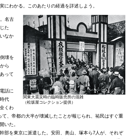
実にわかる。このあたりの経過を詳述しよう。
。名古
じた
いなか
倒壊を
面から
あって
電話に
関東大震災時の臨時販売所の混雑
時代
（松坂屋コレクション提供）
全くわ
って、帝都の大半が壊滅したことが報じられ、祐民はすぐ重
開いた。
幹部を東京に派遣した。安田、奥山、塚本ら7人が、それぞ