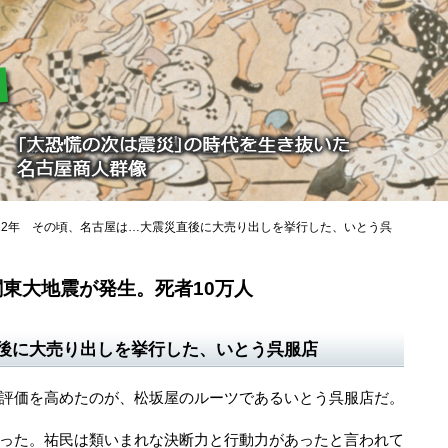
12年 その頃、名古屋は…大震災直後に大売り出しを挙行した、いとう呉
に関東大地震が発生。死者10万人
後に大売り出しを挙行した、いとう呉服店
評価を高めたのが、松坂屋のルーツであるいとう呉服店だ。
った。祐民は類いまれな決断力と行動力があったと言われて