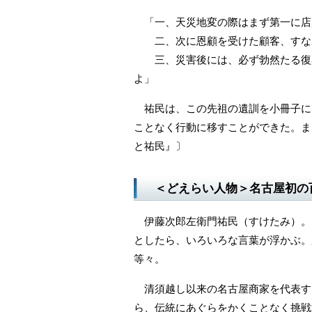
「一、天災地変の際はまず第一に店
二、次に恩顧を受けた顧客、すな
三、災害後には、必ず勃然たる復興
よ」
祐民は、この先祖の遺訓を小冊子に
ことなく行動に移すことができた。ま
と祐民』〕
＜どえらい人物＞名古屋初の
伊藤次郎左衛門祐民（すけたみ）。
としたら、いろいろな言葉が浮かぶ。
等々。
清須越し以来の名古屋商家を代表す
ら、伝統にあぐらをかくことなく挑戦