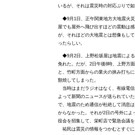
いるが、それは震災時の対応ぶりで如
◆9月1日、正午関東地方大地震火災
屋でも屋外へ飛び出すほどの震動は感
が、それほどの大地震とは想像もして
ったらしい。
◆9月2日、上野松坂屋は地震による
免れた。だが、2日午後8時、上野方
と、竹町方面からの業火の挟み打ちに
類焼してしまった。
当時はまだラジオはなく、有線電信
よって新聞のニュースが送られていた
で、地震のため通信が杜絶して消息は
からなかった。それが2日の号外によ
役会を招集して、栄町店で緊急会議を
祐民は震災の情報をつかむとすぐに