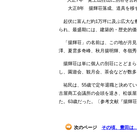
大正8年 揚輝荘落成、道具を移
起伏に富んだ約1万坪に及ぶ広大な
られ、最盛期には、建築的・歴史的価
「揚輝荘」の名前は、この地が月見
澤、夏雲多奇峰、秋月揚明輝、冬嶺秀
揚輝荘は単に個人の別荘にとどまら
し、園遊会、観月会、茶会などが数多
祐民は、55歳で定年退職と決めていた
古屋商工会議所の会頭を退き、松坂屋
た。63歳だった。〔参考文献『揚輝
次のページ
その頃、豊田は