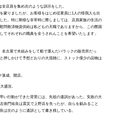
は全店員を集め次のような訓示をした。
蒙りましたが、お客様をはじめ従業員に1人の怪我人も出
した。特に斯様な非常時に際しましては、店員家族の生活の
慰問救済物資供給は私どもの天職でありますから、この際国
してそれぞれの職責を全うされんことを希望いたします」
。名古屋で木組みをして船で運んだバラックの販売所だっ
と押しかけて予想どおりの大混雑に、ストック僅少の品物は
ク落成、開店。
日大盛況。
早い行動ができた背景には、先祖の遺訓があった。安政の大
郎左衛門祐良は震災で上野店を失ったが、自らを顧みること
良は次のように遺訓として書き残している。