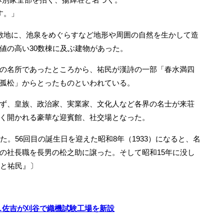
す。」
敷地に、池泉をめぐらすなど地形や周囲の自然を生かして造
値の高い30数棟に及ぶ建物があった。
の名所であったところから、祐民が漢詩の一部「春水満四
孤松」からとったものといわれている。
ず、皇族、政治家、実業家、文化人など各界の名士が来荘
く開かれる豪華な迎賓館、社交場となった。
。56回目の誕生日を迎えた昭和8年（1933）になると、名
の社長職を長男の松之助に譲った。そして昭和15年に没し
荘と祐民』〕
…佐吉が刈谷で織機試験工場を新設