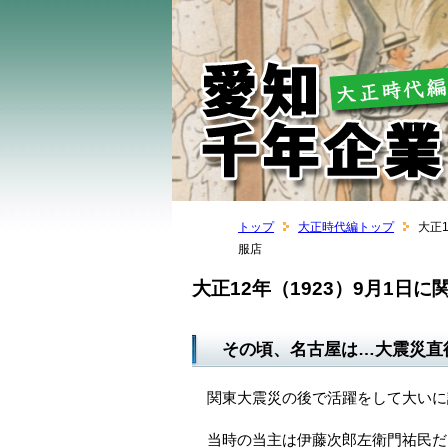
トップ
大正時代編トップ
大正
服店
大正12年（1923）9月1日
その頃、名古屋は…大震災直
関東大震災の後で活躍をして大いに
当時の当主は伊藤次郎左衛門祐民だ