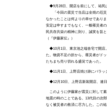
◆9月28日、開店を前にして、祐民
「今回の震災で当店は全焼の厄災を
なかったことは何よりの幸せでありま
安定は申すまでもなく、一般罹災者の
民共存共栄の精神に則り、誠実を旨と
（『伊藤家伝』）
◆10月1日、東京池之端舎宅で開店
た。物資不足の折から、罹災者がドッ
たちまち売り切れる盛況であった。
◆11月1日、上野店焼け跡にバラッ
◆12月10日、上野店新装開店、連
このように伊藤家が震災に対して素
地震の時のことである。13代目の次
なく被災者の救済に尽力した。この祐