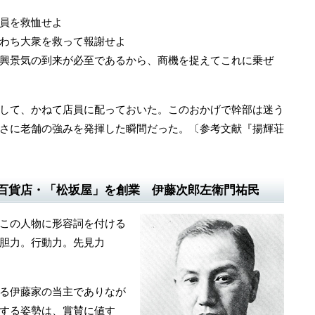
員を救恤せよ
わち大衆を救って報謝せよ
景気の到来が必至であるから、商機を捉えてこれに乗ぜ
して、かねて店員に配っておいた。このおかげで幹部は迷う
さに老舗の強みを発揮した瞬間だった。〔参考文献『揚輝荘
百貨店・「松坂屋」を創業 伊藤次郎左衛門祐民
この人物に形容詞を付ける
胆力。行動力。先見力
る伊藤家の当主でありなが
する姿勢は、賞賛に値す