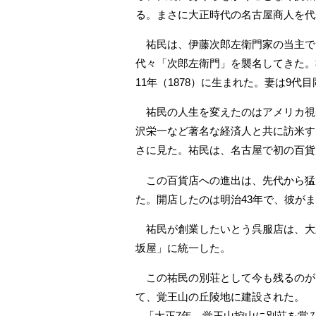
る。まさに大正時代の名古屋商人を代
祐民は、伊藤次郎左衛門家の当主で1
代々「次郎左衛門」を襲名してきた。
11年（1878）に生まれた。妻は9代
祐民の人生を変えたのはアメリカ視察
沢栄一など著名な経済人と共に訪米す
さに見た。祐民は、名古屋で初の百貨
この百貨店への進出は、先代から猛
た。開店したのは明治43年で、彼がま
祐民が創業したいとう呉服店は、大正
坂屋」に統一した。
この祐民の別荘として今も残るのが
て、覚王山の丘陵地に建設された。
「大正7年 覚王山控山に別荘を営