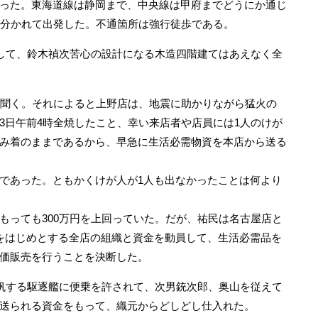
った。東海道線は静岡まで、中央線は甲府までどうにか通じ
に分かれて出発した。不通箇所は強行徒歩である。
して、鈴木禎次苦心の設計になる木造四階建てはあえなく全
聞く。それによると上野店は、地震に助かりながら猛火の
3日午前4時全焼したこと、幸い来店者や店員には1人のけが
み着のままであるから、早急に生活必需物資を本店から送る
であった。ともかくけが人が1人も出なかったことは何より
っても300万円を上回っていた。だが、祐民は名古屋店と
をはじめとする全店の組織と資金を動員して、生活必需品を
価販売を行うことを決断した。
帆する駆逐艦に便乗を許されて、次男銃次郎、奥山を従えて
送られる資金をもって、織元からどしどし仕入れた。