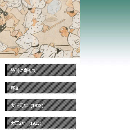
発刊に寄せて
序文
大正元年（1912）
大正2年（1913）