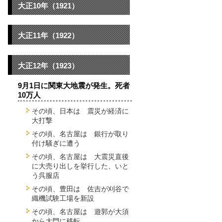
大正10年（1921）
大正11年（1922）
大正12年（1923）
9月1日に関東大地震が発生。死者
10万人
その頃、日本は 震災が経済に
大打撃
その頃、名古屋は 銀行が取り
付け騒ぎに遭う
その頃、名古屋は 大震災直後
に大売り出しを挙行した、いと
う呉服店
その頃、豊田は 佐吉が刈谷で
織機試験工場を新設
その頃、名古屋は 遊郭が大須
から大門に移転