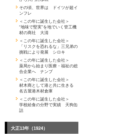
その頃、世界は ドイツが超イ
ンフレ
＜この年に誕生した会社＞
“地味で堅実”を地でいく管工機
材の商社 大清
＜この年に誕生した会社＞
「リスクを恐れるな」三兄弟の
挑戦により発展 シロキ
＜この年に誕生した会社＞
薬局から始まり医療・福祉の総
合企業へ ナンブ
＜この年に誕生した会社＞
材木商として港と共に生きる
名古屋港木材倉庫
＜この年に誕生した会社＞
学校給食の分野で実績 天狗缶
詰
大正13年（1924）