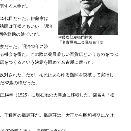
表する人物だ。
5代目だった。伊藤家は
祐民は守松ともいい、明治
目岡谷惣助の娘ていだ。
伊藤次郎左衛門祐民
『名古屋商工会議所百年史
だった。明治42年に渋
る機会を得た。この際に発展著しい百貨店というものをつぶ
店をつくるという決意を固めて名古屋に戻った。
反対された。だが、祐民はあらゆる難関を突破して実行し
だ32歳の時だった。
14年（1925）に現在地の大津通に移転した。店名も「松
、千種区の揚輝荘だ。揚輝荘は、大正から昭和初期にかけ
み別家全部を招く、揚輝荘と名づく。