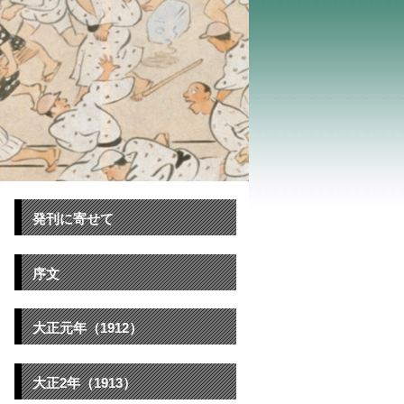
発刊に寄せて
序文
大正元年（1912）
大正2年（1913）