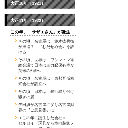
大正10年（1921）
大正11年（1922）
この年、「サザエさん」が誕生
その頃、名古屋は 鈴木摠兵衛
が推進？ 〝むだせぬ会〟を設
ける
その頃、世界は ワシントン軍
縮会議で日本は主力艦保有率が
英米の6割へ
その頃、名古屋は 東邦瓦斯株
式会社が設立へ
その頃、日本は 銀行取り付け
騒ぎの嵐
矢田績が名古屋に戻り名古屋財
界の〝ご意見番〟に
＜この年に誕生した会社＞
セルロイド玩具から室内装飾メ