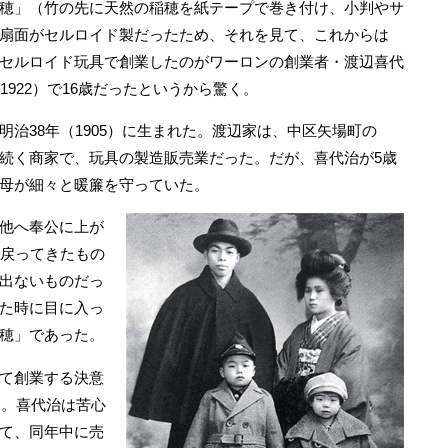
穂」（竹の先に天然の稲穂を紙テープで巻き付け、小判やサ
扇面がセルロイド製だったため、それを見て、これからは
セルロイド玩具で創業したのがワーロンの創業者・渡辺喜代
1922）で16歳だったというから驚く。
治38年（1905）に生まれた。渡辺家は、中区矢場町の
続く商家で、玩具の製造販売業だった。だが、喜代治が5歳
母が細々と暖簾を守っていた。
他へ奉公に上が
に戻ってきたもの
出ないものだっ
た時に目に入っ
穂」であった。
て創業する決意
た。喜代治は苦心
て、同年中に売