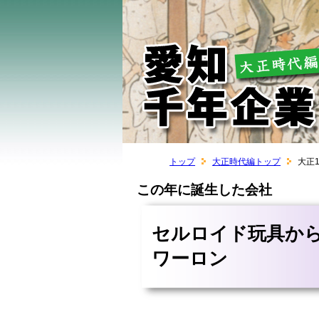
トップ
大正時代編トップ
大正
この年に誕生した会社
セルロイド玩具か
ワーロン