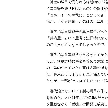
神社の縁日で売られる縁起物の「稲
イコロ等を飾り付けたもの）の短冊や
「セルロイドの時代だ」とひらめき、
治だ。しかも創業したのは大正11年（
喜代治は日露戦争の真っ最中だった明
「井桁屋」という屋号で江戸時代から
の時に父が亡くなってしまったので、
喜代治は前津尋常小学校を出てから
った。16歳の時に奉公を辞めて家業
の、母のやっていた仕事は内職の域を
た。将来どうしようかと思い悩んでい
たのが、一部がセルロイドだった「稲
喜代治はセルロイド製の玩具を作っ
を固めた。大正11年、弱冠16歳だっ
を重ねながら「稲穂」の開発に成功し