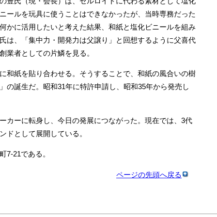
の豊氏（現・会長）は、セルロイドに代わる素材として塩化
ニールを玩具に使うことはできなかったが、当時専務だった
何かに活用したいと考えた結果、和紙と塩化ビニールを組み
氏は、「集中力・開発力は父譲り」と回想するように父喜代
創業者としての片鱗を見る。
に和紙を貼り合わせる。そうすることで、和紙の風合いの樹
」の誕生だ。昭和31年に特許申請し、昭和35年から発売し
ーカーに転身し、今日の発展につながった。現在では、3代
ンドとして展開している。
7‐21である。
ページの先頭へ戻る