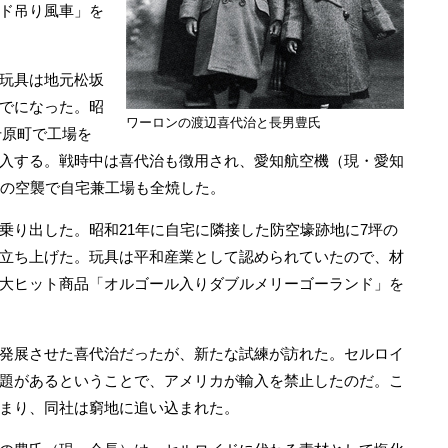
ド吊り風車」を
玩具は地元松坂
でになった。昭
ワーロンの渡辺喜代治と長男豊氏
千原町で工場を
入する。戦時中は喜代治も徴用され、愛知航空機（現・愛知
年の空襲で自宅兼工場も全焼した。
り出した。昭和21年に自宅に隣接した防空壕跡地に7坪の
立ち上げた。玩具は平和産業として認められていたので、材
大ヒット商品「オルゴール入りダブルメリーゴーランド」を
発展させた喜代治だったが、新たな試練が訪れた。セルロイ
題があるということで、アメリカが輸入を禁止したのだ。こ
まり、同社は窮地に追い込まれた。