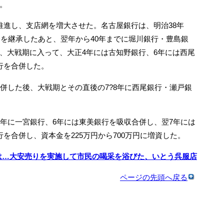
。
進し、支店網を増大させた。名古屋銀行は、明治38年
務を継承したあと、翌年から40年までに堀川銀行・豊島銀
、大戦期に入って、大正4年には古知野銀行、6年には西尾
行を合併した。
併した後、大戦期とその直後の7?8年に西尾銀行・瀬戸銀
年に一宮銀行、6年には東美銀行を吸収合併し、翌7年には
を合併し、資本金を225万円から700万円に増資した。
は…大安売りを実施して市民の喝采を浴びた、いとう呉服店
ページの先頭へ戻る