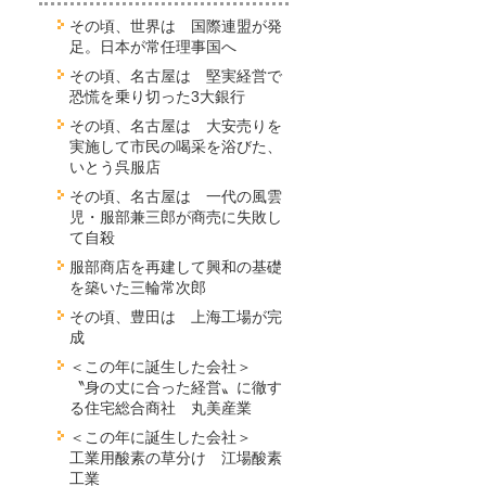
その頃、世界は 国際連盟が発
足。日本が常任理事国へ
その頃、名古屋は 堅実経営で
恐慌を乗り切った3大銀行
その頃、名古屋は 大安売りを
実施して市民の喝采を浴びた、
いとう呉服店
その頃、名古屋は 一代の風雲
児・服部兼三郎が商売に失敗し
て自殺
服部商店を再建して興和の基礎
を築いた三輪常次郎
その頃、豊田は 上海工場が完
成
＜この年に誕生した会社＞
〝身の丈に合った経営〟に徹す
る住宅総合商社 丸美産業
＜この年に誕生した会社＞
工業用酸素の草分け 江場酸素
工業