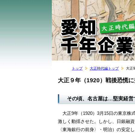
トップ
大正時代編トップ
大正
大正９年（1920）戦後恐慌
その頃、名古屋は…堅実経営
大正9年（1920）3月15日の東京
激しく動揺させた。しかし、日銀融資
〈東海銀行の前身〉・明治）の安定し