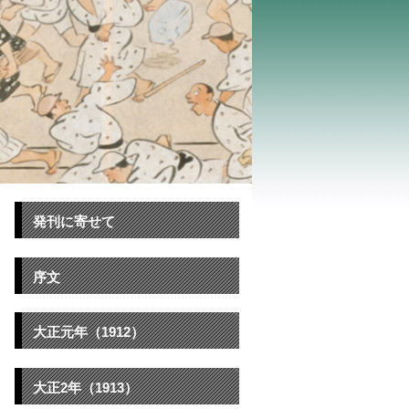
発刊に寄せて
序文
大正元年（1912）
大正2年（1913）