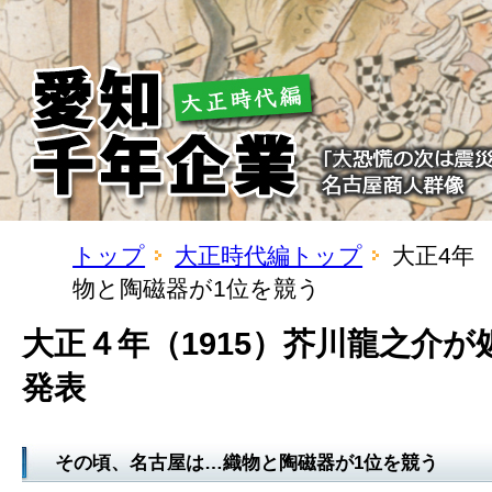
トップ
大正時代編トップ
大正4年
物と陶磁器が1位を競う
大正４年（1915）芥川龍之介
発表
その頃、名古屋は…織物と陶磁器が1位を競う