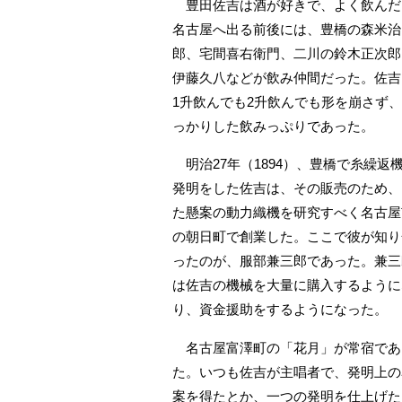
豊田佐吉は酒が好きで、よく飲んだ
名古屋へ出る前後には、豊橋の森米治
郎、宅間喜右衛門、二川の鈴木正次郎
伊藤久八などが飲み仲間だった。佐吉
1升飲んでも2升飲んでも形を崩さず
っかりした飲みっぷりであった。
明治27年（1894）、豊橋で糸繰返
発明をした佐吉は、その販売のため、
た懸案の動力織機を研究すべく名古屋
の朝日町で創業した。ここで彼が知り
ったのが、服部兼三郎であった。兼三
は佐吉の機械を大量に購入するように
り、資金援助をするようになった。
名古屋富澤町の「花月」が常宿であ
た。いつも佐吉が主唱者で、発明上の
案を得たとか、一つの発明を仕上げた