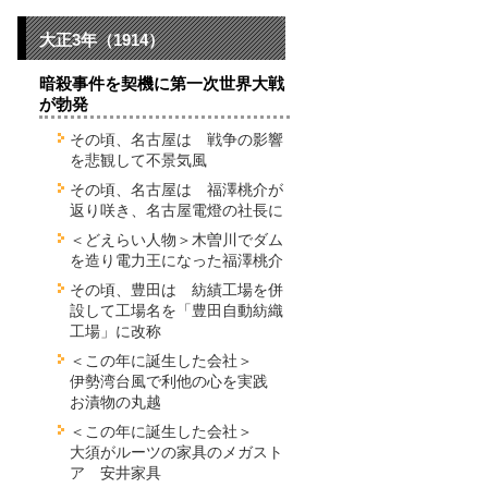
大正3年（1914）
暗殺事件を契機に第一次世界大戦
が勃発
その頃、名古屋は 戦争の影響
を悲観して不景気風
その頃、名古屋は 福澤桃介が
返り咲き、名古屋電燈の社長に
＜どえらい人物＞木曽川でダム
を造り電力王になった福澤桃介
その頃、豊田は 紡績工場を併
設して工場名を「豊田自動紡織
工場」に改称
＜この年に誕生した会社＞
伊勢湾台風で利他の心を実践
お漬物の丸越
＜この年に誕生した会社＞
大須がルーツの家具のメガスト
ア 安井家具