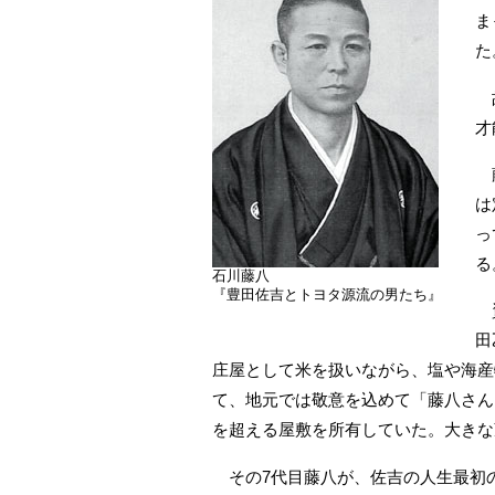
ま
た
故
才
藤
は
っ
る
石川藤八
『豊田佐吉とトヨタ源流の男たち』
資
田
庄屋として米を扱いながら、塩や海産
て、地元では敬意を込めて「藤八さん
を超える屋敷を所有していた。大きな
その7代目藤八が、佐吉の人生最初の