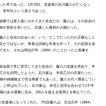
った年であった。1月19日、支援者の石川藤八が亡くなっ
。享年51という若さであった。
郷では変人扱いされてきた佐吉だが、藤八は、その佐吉の
能や意欲を見いだし、応援した最初の人物だった。
八と佐吉の出会いが、いつ、どこでだったのか正確なこと
定かではないが、筆者は詳細な年表を作って、その足跡を追
てきた。それは明治27年（1894）のことだったと想像す
。
金面で常に苦労してきた佐吉が、藤八の支援を求めて、半
乙川を訪問したようだ。石川家は、半田乙川の庄屋だった。
物や綿織物まで売る商家でもあった。藤八を代々襲名してい
」と呼ばれていた。石川家は、本宅と別宅を合わせて1千坪
蔵のある屋敷に住み、100人を超える使用人を抱えていた。
支援者になってくれた。7代目藤八は、元治元年（1864）