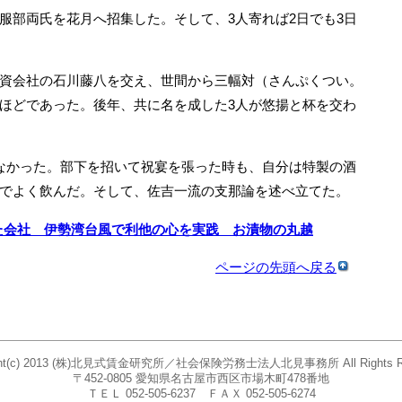
服部両氏を花月へ招集した。そして、3人寄れば2日でも3日
資会社の石川藤八を交え、世間から三幅対（さんぷくつい。
ほどであった。後年、共に名を成した3人が悠揚と杯を交わ
なかった。部下を招いて祝宴を張った時も、自分は特製の酒
でよく飲んだ。そして、佐吉一流の支那論を述べ立てた。
た会社 伊勢湾台風で利他の心を実践 お漬物の丸越
ページの先頭へ戻る
ight(c) 2013 (株)北見式賃金研究所／社会保険労務士法人北見事務所 All Rights Re
〒452-0805 愛知県名古屋市西区市場木町478番地
ＴＥＬ 052-505-6237 ＦＡＸ 052-505-6274