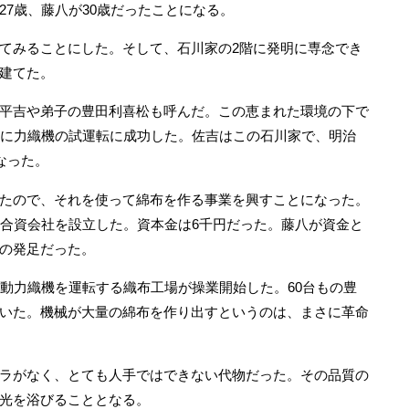
7歳、藤八が30歳だったことになる。
てみることにした。そして、石川家の2階に発明に専念でき
建てた。
平吉や弟子の豊田利喜松も呼んだ。この恵まれた環境の下で
秋に力織機の試運転に成功した。佐吉はこの石川家で、明治
なった。
たので、それを使って綿布を作る事業を興すことになった。
布合資会社を設立した。資本金は6千円だった。藤八が資金と
の発足だった。
動力織機を運転する織布工場が操業開始した。60台もの豊
いた。機械が大量の綿布を作り出すというのは、まさに革命
ラがなく、とても人手ではできない代物だった。その品質の
光を浴びることとなる。