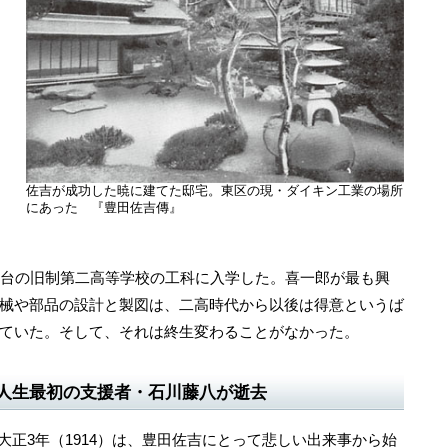
佐吉が成功した暁に建てた邸宅。東区の現・ダイキン工業の場所
にあった 『豊田佐吉傳』
台の旧制第二高等学校の工科に入学した。喜一郎が最も興
械や部品の設計と製図は、二高時代から以後は得意というば
ていた。そして、それは終生変わることがなかった。
人生最初の支援者・石川藤八が逝去
正3年（1914）は、豊田佐吉にとって悲しい出来事から始