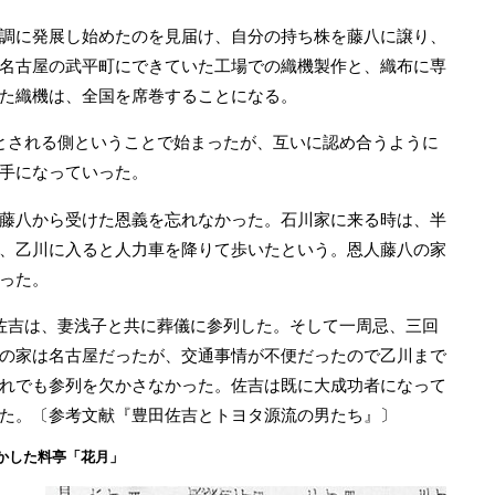
調に発展し始めたのを見届け、自分の持ち株を藤八に譲り、
名古屋の武平町にできていた工場での織機製作と、織布に専
た織機は、全国を席巻することになる。
とされる側ということで始まったが、互いに認め合うように
手になっていった。
藤八から受けた恩義を忘れなかった。石川家に来る時は、半
、乙川に入ると人力車を降りて歩いたという。恩人藤八の家
った。
佐吉は、妻浅子と共に葬儀に参列した。そして一周忌、三回
の家は名古屋だったが、交通事情が不便だったので乙川まで
れでも参列を欠かさなかった。佐吉は既に大成功者になって
た。〔参考文献『豊田佐吉とトヨタ源流の男たち』〕
かした料亭「花月」