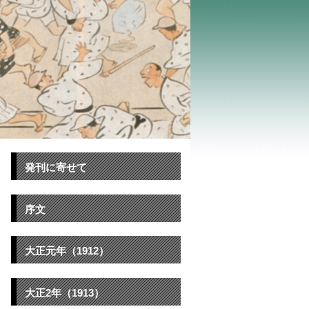
発刊に寄せて
序文
大正元年（1912）
大正2年（1913）