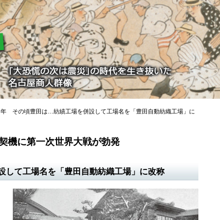
3年 その頃豊田は…紡績工場を併設して工場名を「豊田自動紡織工場」に
を契機に第一次世界大戦が勃発
設して工場名を「豊田自動紡織工場」に改称