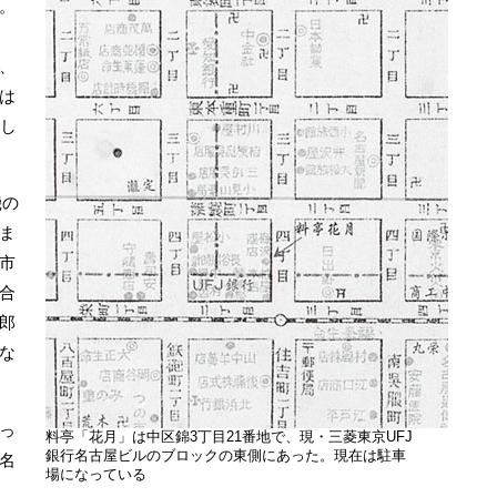
。
、
は
、し
機の
ま
市
合
郎
な
っ
料亭「花月」は中区錦3丁目21番地で、現・三菱東京UFJ
銀行名古屋ビルのブロックの東側にあった。現在は駐車
名
場になっている