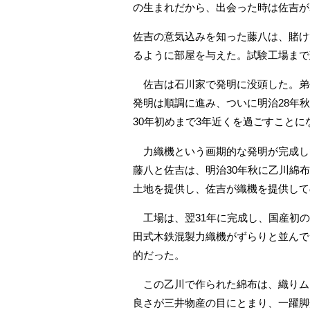
の生まれだから、出会った時は佐吉が2
佐吉の意気込みを知った藤八は、賭け
るように部屋を与えた。試験工場まで
佐吉は石川家で発明に没頭した。弟
発明は順調に進み、ついに明治28年
30年初めまで3年近くを過ごすことに
力織機という画期的な発明が完成し
藤八と佐吉は、明治30年秋に乙川綿
土地を提供し、佐吉が織機を提供して
工場は、翌31年に完成し、国産初の
田式木鉄混製力織機がずらりと並んで
的だった。
この乙川で作られた綿布は、織りム
良さが三井物産の目にとまり、一躍脚