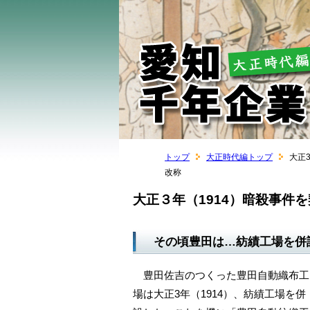
トップ
大正時代編トップ
大正
改称
大正３年（1914）暗殺事件
その頃豊田は…紡績工場を併
豊田佐吉のつくった豊田自動織布工
場は大正3年（1914）、紡績工場を併