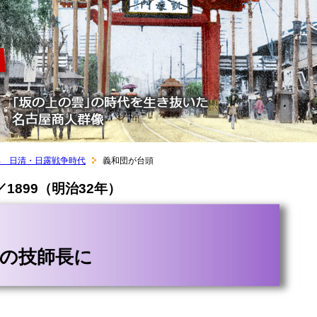
部 日清・日露戦争時代
義和団が台頭
1899（明治32年）
會の技師長に