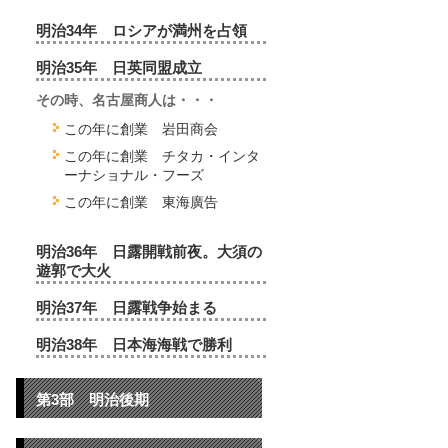
明治34年 ロシアが満州を占領
明治35年 日英同盟成立
その時、名古屋商人は・・・
この年に創業 岩田商会
この年に創業 チタカ・インタ
ーナショナル・フーズ
この年に創業 東海廣告
明治36年 日露開戦前夜。大須の
遊郭で大火
明治37年 日露戦争始まる
明治38年 日本海海戦で勝利
第3部 明治後期