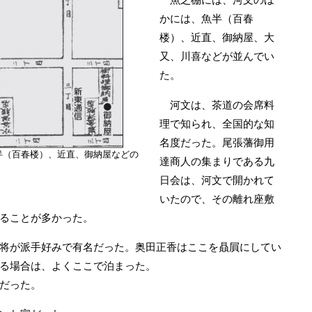
かには、魚半（百春
楼）、近直、御納屋、大
又、川喜などが並んでい
た。
河文は、茶道の会席料
理で知られ、全国的な知
名度だった。尾張藩御用
半（百春楼）、近直、御納屋などの
達商人の集まりである九
日会は、河文で開かれて
いたので、その離れ座敷
ることが多かった。
将が派手好みで有名だった。奥田正香はここを贔屓にしてい
る場合は、よくここで泊まった。
だった。