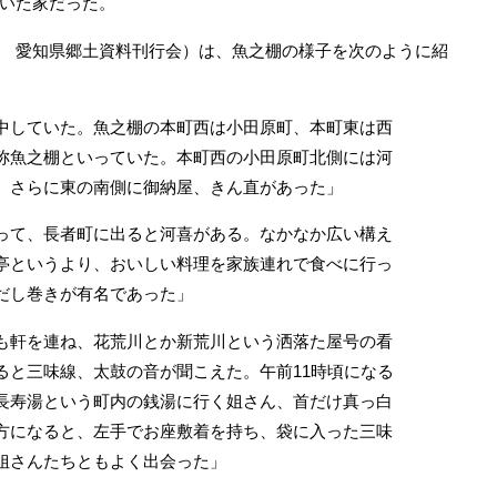
いた家だった。
 愛知県郷土資料刊行会）は、魚之棚の様子を次のように紹
していた。魚之棚の本町西は小田原町、本町東は西
称魚之棚といっていた。本町西の小田原町北側には河
、さらに東の南側に御納屋、きん直があった」
て、長者町に出ると河喜がある。なかなか広い構え
亭というより、おいしい料理を家族連れで食べに行っ
だし巻きが有名であった」
軒を連ね、花荒川とか新荒川という洒落た屋号の看
ると三味線、太鼓の音が聞こえた。午前11時頃になる
長寿湯という町内の銭湯に行く姐さん、首だけ真っ白
方になると、左手でお座敷着を持ち、袋に入った三味
姐さんたちともよく出会った」