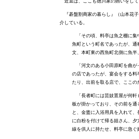
近直は、ここも徳川家の賄いをして
『碁盤割商家の暮らし』（山本花子
介している。
「その頃、料亭は魚之棚に集中
魚町という町名であったが、通
文、本町東の西魚町北側に魚半
「河文のある小田原町を曲がっ
の店であったが、宴会をする料
たり、出前を取る店で、ここの
「長者町には芸妓置屋が何軒も
板が掛かっており、その前を通
と、金盥に入浴用具を入れて、
に白粉を付けて帰る姐さん、夕
線を供人に持たせ、料亭に急ぐ