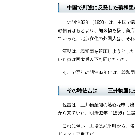
中国で列強に反発した義和団
この明治32年（1899）は、中国
教信者はもとより、舶来物を扱う商店
ていった。北京在住の外国人は、それ
清朝は、義和団を鎮圧しようとした
いた点は西太后以下も同じだった。
そこで翌年の明治33年には、義和団
その時佐吉は――三井物産に
佐吉は、三井物産側の熱心な申し出
から来ていた。明治32年（1899）に
これに伴い、工場は武平町から、名
ドスクエア近辺だ。