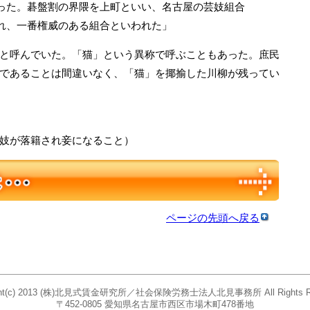
た。碁盤割の界隈を上町といい、名古屋の芸妓組合
れ、一番権威のある組合といわれた」
と呼んでいた。「猫」という異称で呼ぶこともあった。庶民
であることは間違いなく、「猫」を揶揄した川柳が残ってい
妓が落籍され妾になること）
ページの先頭へ戻る
ight(c) 2013 (株)北見式賃金研究所／社会保険労務士法人北見事務所 All Rights Re
〒452-0805 愛知県名古屋市西区市場木町478番地