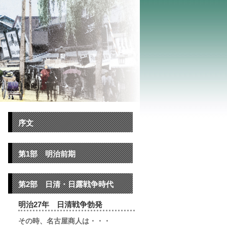
序文
第1部 明治前期
第2部 日清・日露戦争時代
明治27年 日清戦争勃発
その時、名古屋商人は・・・