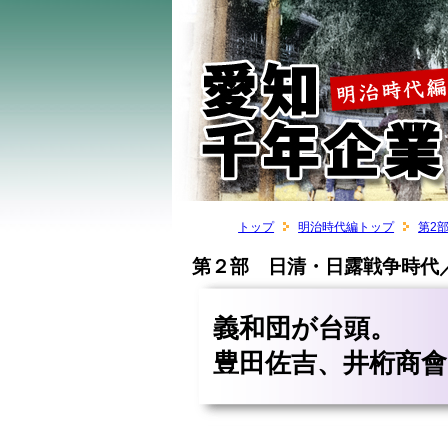
トップ
明治時代編トップ
第2
第２部 日清・日露戦争時代／
義和団が台頭。
豊田佐吉、井桁商