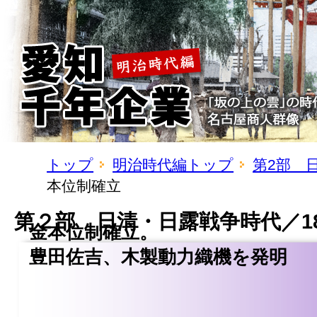
トップ
明治時代編トップ
第2部 
本位制確立
第２部 日清・日露戦争時代／18
金本位制確立。
豊田佐吉、木製動力織機を発明