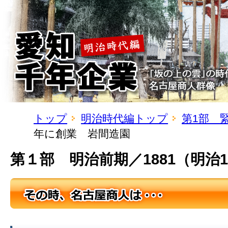
トップ
明治時代編トップ
第1部 
年に創業 岩間造園
第１部 明治前期／1881（明治1