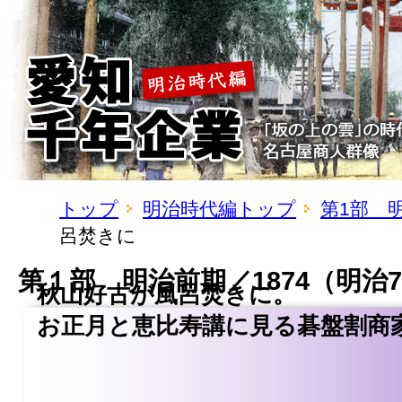
トップ
明治時代編トップ
第1部 
呂焚きに
第１部 明治前期／1874（明治
秋山好古が風呂焚きに。
お正月と恵比寿講に見る碁盤割商