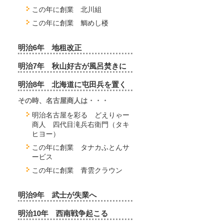
この年に創業 北川組
この年に創業 鯛めし楼
明治6年 地租改正
明治7年 秋山好古が風呂焚きに
明治8年 北海道に屯田兵を置く
その時、名古屋商人は・・・
明治名古屋を彩る どえりゃー
商人 四代目滝兵右衛門（タキ
ヒヨー）
この年に創業 タナカふとんサ
ービス
この年に創業 青雲クラウン
明治9年 武士が失業へ
明治10年 西南戦争起こる