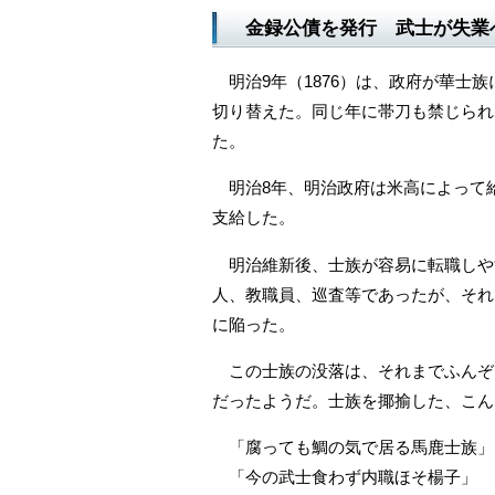
金録公債を発行 武士が失業
明治9年（1876）は、政府が華士
切り替えた。同じ年に帯刀も禁じられ
た。
明治8年、明治政府は米高によって給
支給した。
明治維新後、士族が容易に転職しや
人、教職員、巡査等であったが、それ
に陥った。
この士族の没落は、それまでふんぞ
だったようだ。士族を揶揄した、こん
「腐っても鯛の気で居る馬鹿士族」
「今の武士食わず内職ほそ楊子」