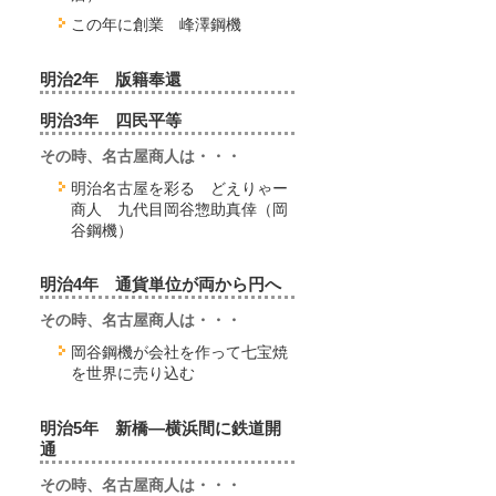
この年に創業 峰澤鋼機
明治2年 版籍奉還
明治3年 四民平等
その時、名古屋商人は・・・
明治名古屋を彩る どえりゃー
商人 九代目岡谷惣助真倖（岡
谷鋼機）
明治4年 通貨単位が両から円へ
その時、名古屋商人は・・・
岡谷鋼機が会社を作って七宝焼
を世界に売り込む
明治5年 新橋―横浜間に鉄道開
通
その時、名古屋商人は・・・