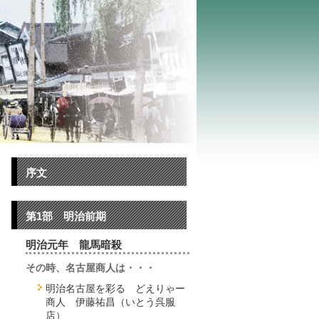
序文
第1部 明治前期
明治元年 龍馬暗殺
その時、名古屋商人は・・・
明治名古屋を彩る どえりゃー
商人 伊藤祐昌（いとう呉服
店）