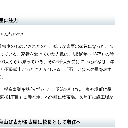
産に注力
ろん行われた。
藩知事のものとされたので、残りが家臣の家禄になった。名
っている。家禄を受けていた人数は、明治8年（1875）の時
500人ぐらい減っている。その6千人が受けていた家禄は、年
大半が下級武士だったことが分かる。「石」とは米の量を表す
る。
授産事業を熱心に行った。明治10年には、東外堀町に桑
東桜1丁目）に養蚕場、布池町に牧畜場、久屋町に織工場が
秋山好古が名古屋に校長として着任へ