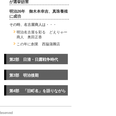
が選挙妨害
明治26年 御木本幸吉、真珠養殖
に成功
その時、名古屋商人は・・・
明治名古屋を彩る どえりゃー
商人 奥田正香
この年に創業 西脇蒲團店
第2部 日清・日露戦争時代
第3部 明治後期
第4部 「旧町名」を語りながら
served