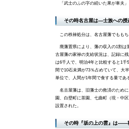
「武士のふの字の続いた果が車夫」
その時名古屋は―士族への授
この秩禄処分は、名古屋藩でももち
廃藩置県により、藩の収入の1割は
古屋藩の家禄の支給状況は、記録に残
は6千人で、明治4年と比較すると1千
間で10石未満が73％占めていて、
単位で、人間が1年間で食する量であ
名古屋藩は、旧藩士の救済のために、
園、白壁町に茶園、七曲町（現・中区
設置された。
その時『坂の上の雲』は――