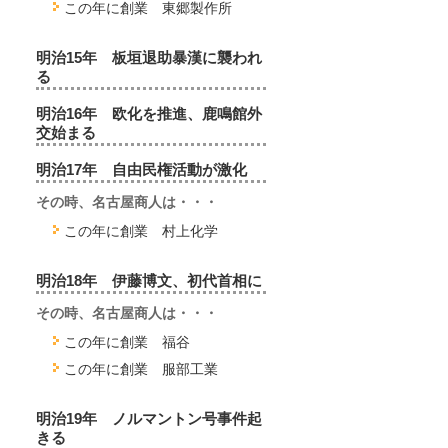
この年に創業 東郷製作所
明治15年 板垣退助暴漢に襲われ
る
明治16年 欧化を推進、鹿鳴館外
交始まる
明治17年 自由民権活動が激化
その時、名古屋商人は・・・
この年に創業 村上化学
明治18年 伊藤博文、初代首相に
その時、名古屋商人は・・・
この年に創業 福谷
この年に創業 服部工業
明治19年 ノルマントン号事件起
きる