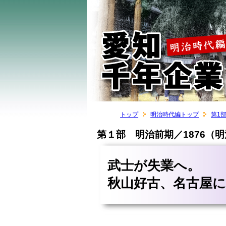
トップ
明治時代編トップ
第1
第１部 明治前期／1876（
武士が失業へ。
秋山好古、名古屋