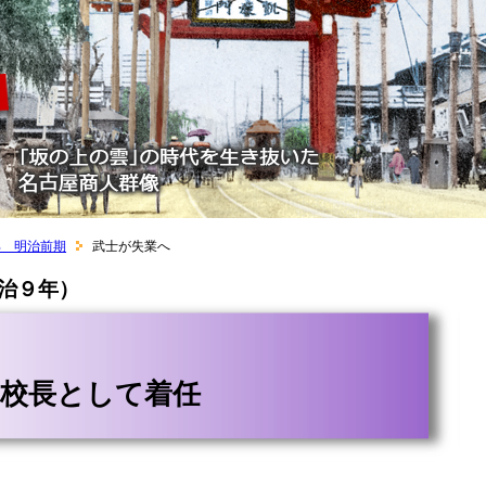
部 明治前期
武士が失業へ
明治９年）
に校長として着任