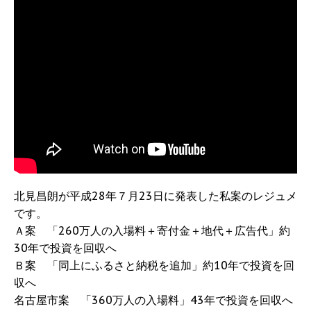
北見昌朗が平成28年７月23日に発表した私案のレジュメ
です。
Ａ案 「260万人の入場料＋寄付金＋地代＋広告代」約
30年で投資を回収へ
Ｂ案 「同上にふるさと納税を追加」約10年で投資を回
収へ
名古屋市案 「360万人の入場料」43年で投資を回収へ