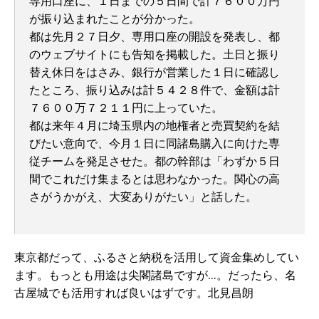
専用口座に、１日までの５日間で計７６００万円
が振り込まれたことが分かった。
都は先月２７日夕、専用口座の開設を発表し、都
のウェブサイトにも告知を掲載した。土日と振り
替え休日をはさみ、銀行が営業した１日に確認し
たところ、振り込みは計５４２８件で、金額は計
７６００万７２１１円に上っていた。
都は来年４月に埼玉県内の地権者と売買契約を結
びたい意向で、今月１日に同諸島購入に向けた専
従チームを発足させた。都の幹部は「わずか５日
間でこれだけ集まるとは思わなかった。関心の高
さがうかがえ、大変ありがたい」と話した。
東京都だって、ふるさと納税を活用して資金集めしてい
ます。もっとも用途は尖閣諸島ですが…。だったら、名
古屋城でも活用すれば良いはずです。北見昌朗