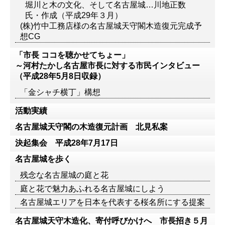
堀川と木の文化、そして名古屋城…川地正数
氏・作成（平成29年３月）
(株)竹中工務店様の名古屋城天守閣木造復元完成予
想CG
「市長 ココを聴かせてちょー」
～河村たかし名古屋市長に対する市民インタビュー
（平成28年5月8日収録）
「金シャチ横丁」構想
活動実績
名古屋城天守閣の木造復元計画 北見私案
決起集会 平成28年7月17日
名古屋城を歩く
残念な名古屋城の庭と花
庭と花で魅力あふれる名古屋城にしよう
名古屋城エリアを日本を代表する桜名所にする提案
名古屋城天守木造化、寄付呼びかけへ 市長招き５月