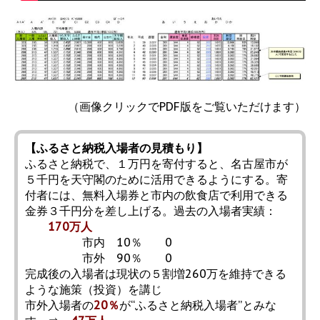
（画像クリックでPDF版をご覧いただけます）
【ふるさと納税入場者の見積もり】
ふるさと納税で、１万円を寄付すると、名古屋市が
５千円を天守閣のために活用できるようにする。寄
付者には、無料入場券と市内の飲食店で利用できる
金券３千円分を差し上げる。過去の入場者実績：
170万人
市内 10％
0
市外 90％
0
完成後の入場者は現状の５割増260万を維持できる
ような施策（投資）を講じ
市外入場者の
20％
が“ふるさと納税入場者”とみな