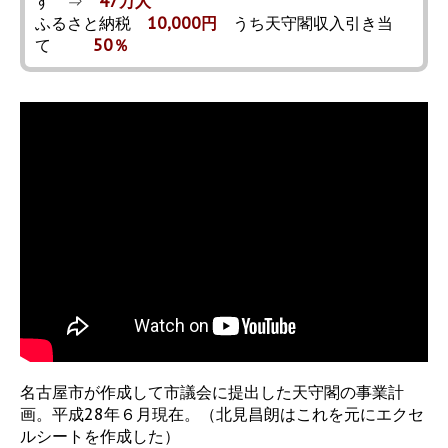
す ⇒
47万人
ふるさと納税
10,000円
うち天守閣収入引き当
て
50％
名古屋市が作成して市議会に提出した天守閣の事業計
画。平成28年６月現在。（北見昌朗はこれを元にエクセ
ルシートを作成した）