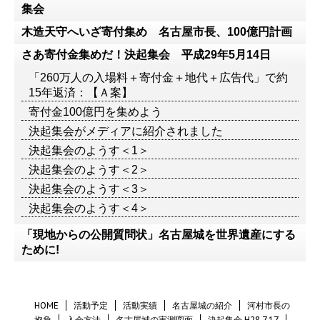
集会
木造天守へいざ寄付集め 名古屋市長、100億円計画
さあ寄付金集めだ！決起集会 平成29年5月14日
「260万人の入場料＋寄付金＋地代＋広告代」で約
15年返済：【Ａ案】
寄付金100億円を集めよう
決起集会がメディアに紹介されました
決起集会のようす＜1＞
決起集会のようす＜2＞
決起集会のようす＜3＞
決起集会のようす＜4＞
「現地からの公開質問状」名古屋城を世界遺産にする
ために!
HOME
活動予定
活動実績
名古屋城の紹介
河村市長の
抱負
入会方法
名古屋城の実測図面
決起集会 H28.7.17