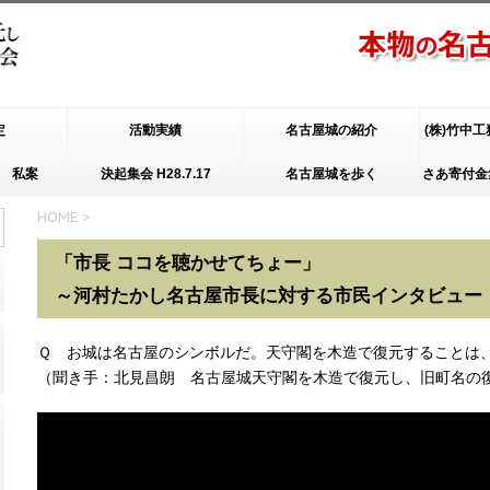
定
活動実績
名古屋城の紹介
(株)竹中
 私案
決起集会 H28.7.17
名古屋城を歩く
さあ寄付金
天守閣木造
HOME
>
H
「市長 ココを聴かせてちょー」
～河村たかし名古屋市長に対する市民インタビュー（
Ｑ お城は名古屋のシンボルだ。天守閣を木造で復元することは
（聞き手：北見昌朗 名古屋城天守閣を木造で復元し、旧町名の