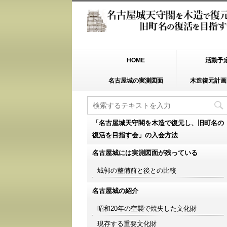
HOME
活動予
名古屋城の実測図面
木造復元計画
「名古屋城天守閣を木造で復元し、旧町名の
復活を目指す会」の入会方法
名古屋城には実測図面が残っている
城郭の整備前と後との比較
名古屋城の紹介
昭和20年の空襲で焼失した文化財
現存する重要文化財