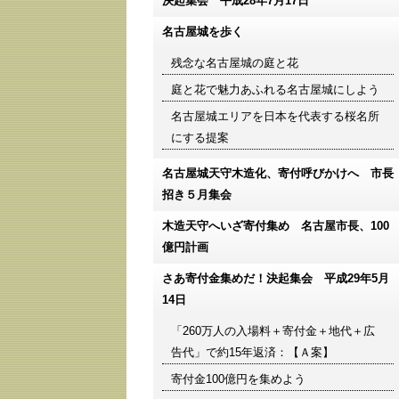
決起集会 平成28年7月17日
名古屋城を歩く
残念な名古屋城の庭と花
庭と花で魅力あふれる名古屋城にしよう
名古屋城エリアを日本を代表する桜名所
にする提案
名古屋城天守木造化、寄付呼びかけへ 市長
招き５月集会
木造天守へいざ寄付集め 名古屋市長、100
億円計画
さあ寄付金集めだ！決起集会 平成29年5月
14日
「260万人の入場料＋寄付金＋地代＋広
告代」で約15年返済：【Ａ案】
寄付金100億円を集めよう