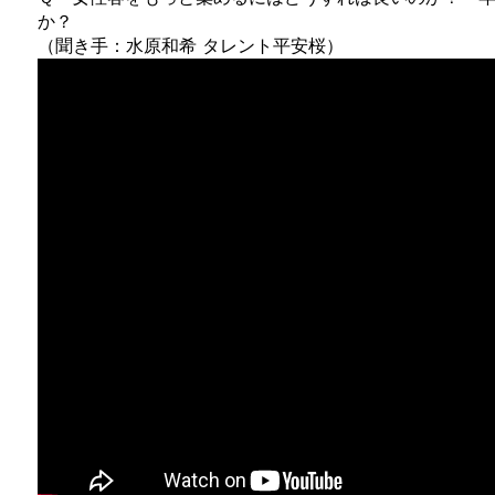
か？
（聞き手：水原和希 タレント平安桜）