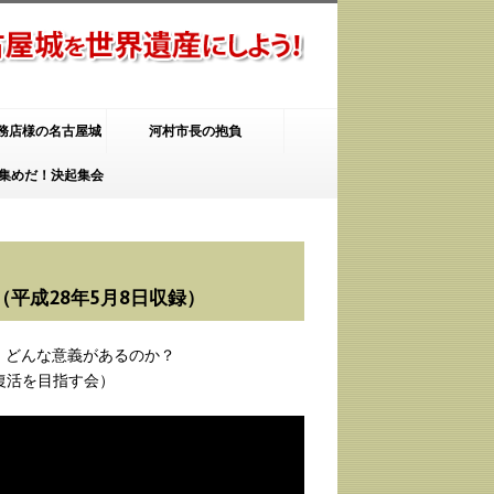
工務店様の名古屋城
河村市長の抱負
集めだ！決起集会
復元完成予想CG
29.5.14
平成28年5月8日収録）
、どんな意義があるのか？
復活を目指す会）