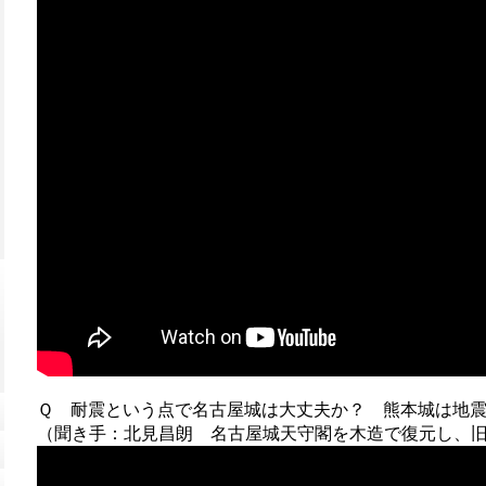
Ｑ 耐震という点で名古屋城は大丈夫か？ 熊本城は地震
（聞き手：北見昌朗 名古屋城天守閣を木造で復元し、