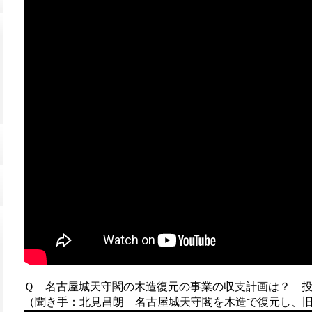
Ｑ 名古屋城天守閣の木造復元の事業の収支計画は？ 
（聞き手：北見昌朗 名古屋城天守閣を木造で復元し、