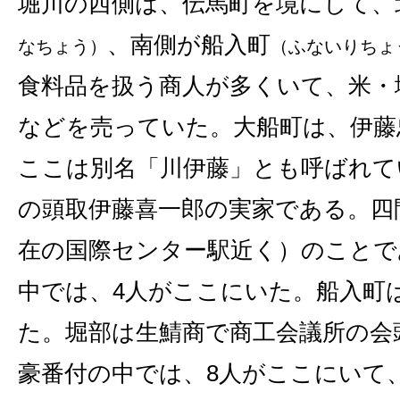
堀川の西側は、伝馬町を境にして、
、南側が船入町
なちょう）
（ふないりちょ
食料品を扱う商人が多くいて、米・
などを売っていた。大船町は、伊藤
ここは別名「川伊藤」とも呼ばれて
の頭取伊藤喜一郎の実家である。四
在の国際センター駅近く）のことで
中では、4人がここにいた。船入町
た。堀部は生鯖商で商工会議所の会
豪番付の中では、8人がここにいて